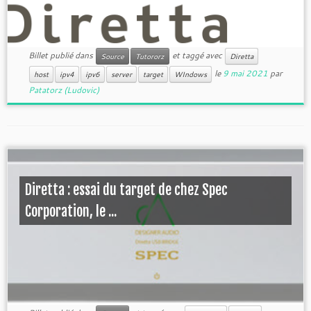
Billet publié dans
et taggé avec
Source
Tutororz
Diretta
le
9 mai 2021
par
host
ipv4
ipv6
server
target
WIndows
Patatorz (Ludovic)
Diretta : essai du target de chez Spec
Corporation, le ...