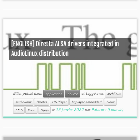
[ENGLISH] Diretta ALSA drivers integrated in
AudioLinux distribution
Billet publié dans
et taggé avec
Application
Source
archlinux
Audiolinux
Diretta
HQPlayer
hqplayer embedded
Linux
le
16 janvier 2022
par
Patatorz (Ludovic)
LMS
Roon
Upnp