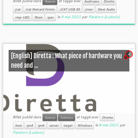
Billet publié dans
et taggé avec
Source
Audirvana
Diretta
jcat
Jcat Netcard Femto
JCAT USB XE
jriver
Next Audio
le
9 mai 2021
par
Patatorz (Ludovic)
rmp-UB1
Roon
spec
4
[English] Diretta : What piece of hardware you
need and ...
Billet publié dans
et taggé avec
Source
Tutororz
Diretta
le
8 mai 2021
par
host
ipv4
ipv6
server
target
WIndows
Patatorz (Ludovic)