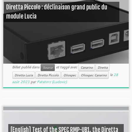
Diretta Piccolo : déclinaison grand public du
module Lucia
Billet publié dans
et taggé avec
Source
Canarino
Diretta
le
28
Diretta Lucia
Diretta Piccolo
Oliospec
Oliospec Canarino
août 2021
par
Patatorz (Ludovic)
[English] Test of the SPEC RMP-UB1, the Diretta