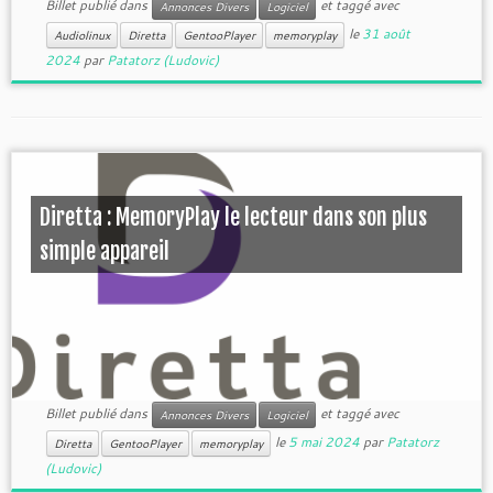
Billet publié dans
et taggé avec
Annonces Divers
Logiciel
le
31 août
Audiolinux
Diretta
GentooPlayer
memoryplay
2024
par
Patatorz (Ludovic)
Diretta : MemoryPlay le lecteur dans son plus
simple appareil
Billet publié dans
et taggé avec
Annonces Divers
Logiciel
le
5 mai 2024
par
Patatorz
Diretta
GentooPlayer
memoryplay
(Ludovic)