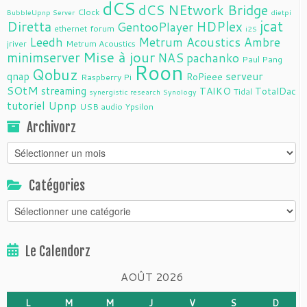
dCS
dCS NEtwork Bridge
Clock
BubbleUpnp Server
dietpi
jcat
Diretta
HDPlex
GentooPlayer
ethernet
forum
i2S
Leedh
Metrum Acoustics Ambre
jriver
Metrum Acoustics
Mise à jour
minimserver
NAS
pachanko
Paul Pang
Roon
Qobuz
serveur
qnap
RoPieee
Raspberry Pi
SOtM
streaming
TAIKO
TotalDac
Tidal
synergistic research
Synology
tutoriel
Upnp
USB audio
Ypsilon
Archivorz
Archivorz
Catégories
Catégories
Le Calendorz
AOÛT 2026
L
M
M
J
V
S
D