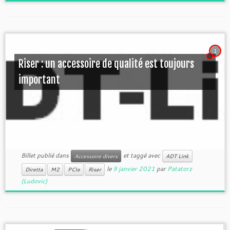
1
Riser : un accessoire de qualité est toujours
important
Billet publié dans
et taggé avec
Accessoire divers
ADT Link
le
9 janvier 2021
par
Patatorz
Diretta
M2
PCIe
Riser
(Ludovic)