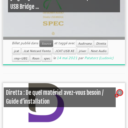
USB Bridge ...
Billet publié dans
et taggé avec
Source
Audirvana
Diretta
jcat
Jcat Netcard Femto
JCAT USB XE
jriver
Next Audio
le
14 mai 2021
par
Patatorz (Ludovic)
rmp-UB1
Roon
spec
Diretta : De quel matériel avez-vous besoin /
4
Guide d’installation