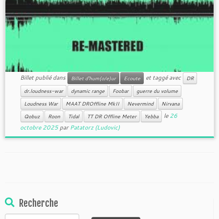
Billet publié dans
et taggé avec
Billet d'hum(o/e)ur
Ecoute
DR
dr.loudness-war
dynamic range
Foobar
guerre du volume
Loudness War
MAAT DROffline MkII
Nevermind
Nirvana
le
26
Qobuz
Roon
Tidal
TT DR Offline Meter
Yebba
octobre 2025
par
Patatorz (Ludovic)
Recherche
Rechercher :