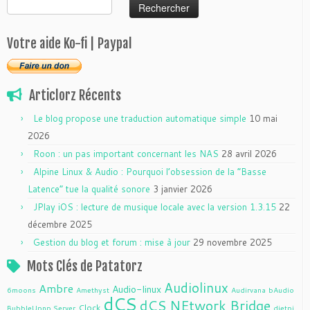
Votre aide Ko-fi | Paypal
Articlorz Récents
Le blog propose une traduction automatique simple
10 mai
2026
Roon : un pas important concernant les NAS
28 avril 2026
Alpine Linux & Audio : Pourquoi l’obsession de la “Basse
Latence” tue la qualité sonore
3 janvier 2026
JPlay iOS : lecture de musique locale avec la version 1.3.15
22
décembre 2025
Gestion du blog et forum : mise à jour
29 novembre 2025
Mots Clés de Patatorz
Audiolinux
Ambre
Audio-linux
6moons
Amethyst
Audirvana
bAudio
dCS
dCS NEtwork Bridge
Clock
BubbleUpnp Server
dietpi