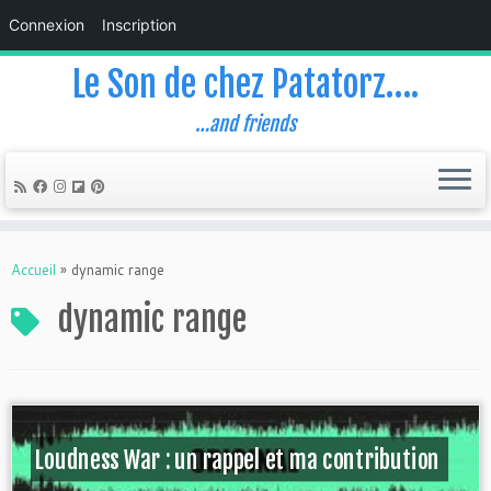
Connexion
Inscription
Le Son de chez Patatorz….
…and friends
Skip
to
Accueil
»
dynamic range
content
dynamic range
Loudness War : un rappel et ma contribution