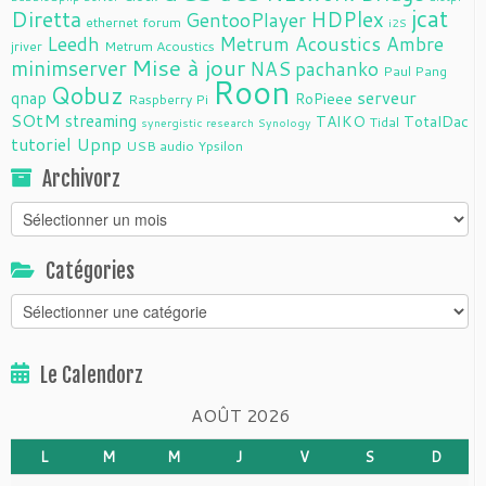
jcat
Diretta
HDPlex
GentooPlayer
ethernet
forum
i2S
Leedh
Metrum Acoustics Ambre
jriver
Metrum Acoustics
Mise à jour
minimserver
NAS
pachanko
Paul Pang
Roon
Qobuz
serveur
qnap
RoPieee
Raspberry Pi
SOtM
streaming
TAIKO
TotalDac
Tidal
synergistic research
Synology
tutoriel
Upnp
USB audio
Ypsilon
Archivorz
Archivorz
Catégories
Catégories
Le Calendorz
AOÛT 2026
L
M
M
J
V
S
D