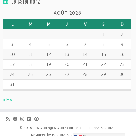
Le Calendorz
AOÛT 2026
L
M
M
J
V
S
D
1
2
3
4
5
6
7
8
9
10
11
12
13
14
15
16
17
18
19
20
21
22
23
24
25
26
27
28
29
30
31
« Mai
·
© 2018 - patatorz@patatorz.com
Le Son de chez Patatorz....
·
Designed by Patatorz
Patatorz with customizr
·