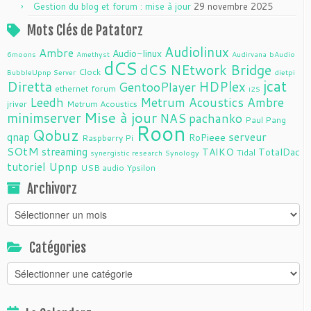
Gestion du blog et forum : mise à jour
29 novembre 2025
Mots Clés de Patatorz
Audiolinux
Ambre
Audio-linux
6moons
Amethyst
Audirvana
bAudio
dCS
dCS NEtwork Bridge
Clock
BubbleUpnp Server
dietpi
jcat
Diretta
HDPlex
GentooPlayer
ethernet
forum
i2S
Leedh
Metrum Acoustics Ambre
jriver
Metrum Acoustics
Mise à jour
minimserver
NAS
pachanko
Paul Pang
Roon
Qobuz
serveur
qnap
RoPieee
Raspberry Pi
SOtM
streaming
TAIKO
TotalDac
Tidal
synergistic research
Synology
tutoriel
Upnp
USB audio
Ypsilon
Archivorz
Archivorz
Catégories
Catégories