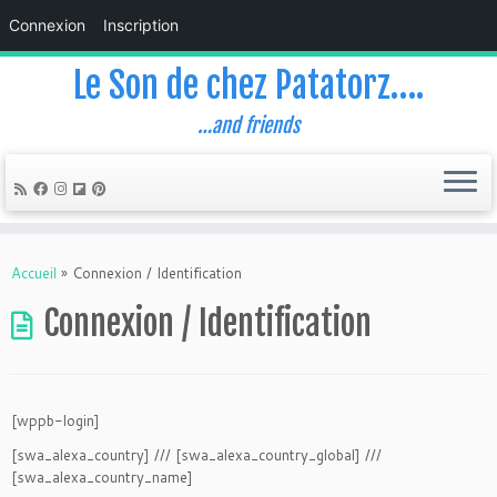
Connexion
Inscription
Le Son de chez Patatorz….
…and friends
Skip
to
Accueil
»
Connexion / Identification
content
Connexion / Identification
[wppb-login]
[swa_alexa_country] /// [swa_alexa_country_global] ///
[swa_alexa_country_name]