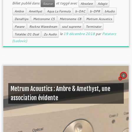
Billet publié dans
et taggé avec
Source
Absolare
Adagio
Ambre
Amethyst
Aqua La Formula
b-DAC
b-DPR
bAudio
Denafrips
Metronome C5
Metronome C8
Metrum Acoustics
Pavane
Rockna Wavedream
soul supreme
Terminator
le
19 décembre 2018
par
Patatorz
Totaldac D1 Dual
Zu Audio
(Ludovic)
6
Metrum Acoustics : Ambre & Amethyst, une
association évidente