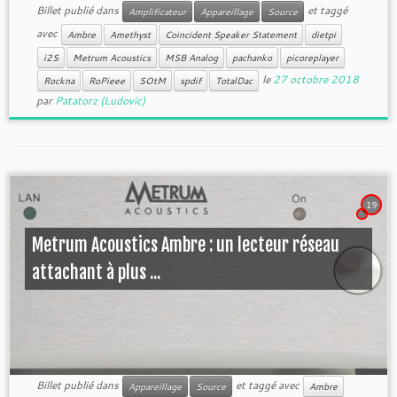
Billet publié dans
et taggé
Amplificateur
Appareillage
Source
avec
Ambre
Amethyst
Coincident Speaker Statement
dietpi
i2S
Metrum Acoustics
MSB Analog
pachanko
picoreplayer
le
27 octobre 2018
Rockna
RoPieee
SOtM
spdif
TotalDac
par
Patatorz (Ludovic)
19
Metrum Acoustics Ambre : un lecteur réseau
attachant à plus ...
Billet publié dans
et taggé avec
Appareillage
Source
Ambre