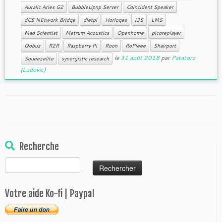
Auralic Aries G2
BubbleUpnp Server
Coincident Speaker
dCS NEtwork Bridge
dietpi
Horloges
i2S
LMS
Mad Scientist
Metrum Acoustics
Openhome
picoreplayer
Qobuz
R2R
Raspberry Pi
Roon
RoPieee
Shairport
le
31 août 2018
par
Patatorz
Squeezelite
synergistic research
(Ludovic)
Recherche
Rechercher :
Votre aide Ko-fi | Paypal