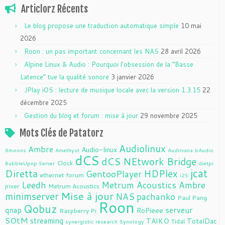
Articlorz Récents
Le blog propose une traduction automatique simple
10 mai
2026
Roon : un pas important concernant les NAS
28 avril 2026
Alpine Linux & Audio : Pourquoi l’obsession de la “Basse
Latence” tue la qualité sonore
3 janvier 2026
JPlay iOS : lecture de musique locale avec la version 1.3.15
22
décembre 2025
Gestion du blog et forum : mise à jour
29 novembre 2025
Mots Clés de Patatorz
Audiolinux
Ambre
Audio-linux
6moons
Amethyst
Audirvana
bAudio
dCS
dCS NEtwork Bridge
Clock
BubbleUpnp Server
dietpi
jcat
Diretta
HDPlex
GentooPlayer
ethernet
forum
i2S
Leedh
Metrum Acoustics Ambre
jriver
Metrum Acoustics
Mise à jour
minimserver
NAS
pachanko
Paul Pang
Roon
Qobuz
serveur
qnap
RoPieee
Raspberry Pi
SOtM
streaming
TAIKO
TotalDac
Tidal
synergistic research
Synology