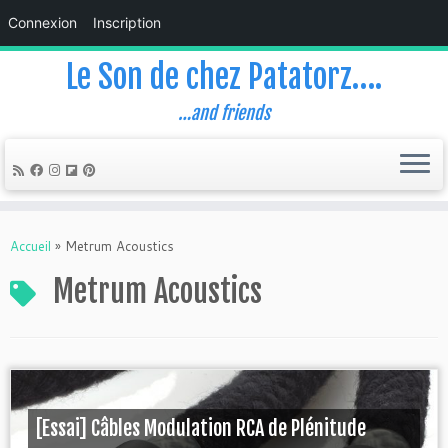
Connexion
Inscription
Le Son de chez Patatorz….
…and friends
Skip
to
Accueil
»
Metrum Acoustics
content
Metrum Acoustics
[Essai] Câbles Modulation RCA de Plénitude