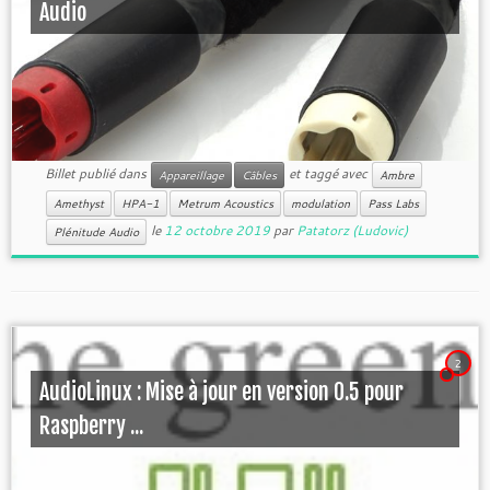
Audio
Billet publié dans
et taggé avec
Appareillage
Câbles
Ambre
Amethyst
HPA-1
Metrum Acoustics
modulation
Pass Labs
le
12 octobre 2019
par
Patatorz (Ludovic)
Plénitude Audio
2
AudioLinux : Mise à jour en version 0.5 pour
Raspberry ...