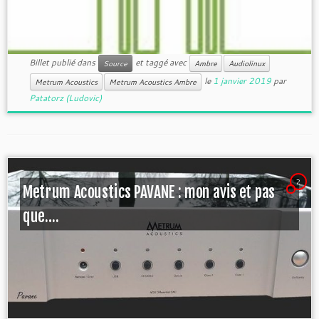
Billet publié dans
et taggé avec
Source
Ambre
Audiolinux
le
1 janvier 2019
par
Metrum Acoustics
Metrum Acoustics Ambre
Patatorz (Ludovic)
2
Metrum Acoustics PAVANE : mon avis et pas
que….