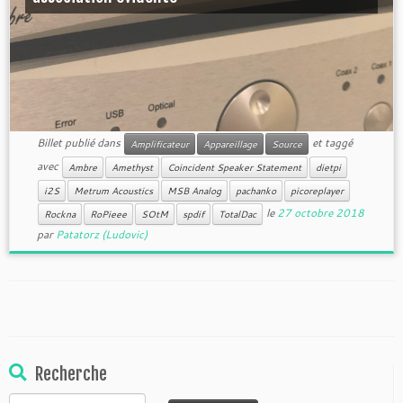
Billet publié dans
et taggé
Amplificateur
Appareillage
Source
avec
Ambre
Amethyst
Coincident Speaker Statement
dietpi
i2S
Metrum Acoustics
MSB Analog
pachanko
picoreplayer
le
27 octobre 2018
Rockna
RoPieee
SOtM
spdif
TotalDac
par
Patatorz (Ludovic)
Recherche
Rechercher :