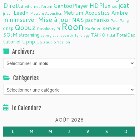
jcat
Diretta
HDPlex
GentooPlayer
ethernet
forum
i2S
Leedh
Metrum Acoustics Ambre
jriver
Metrum Acoustics
Mise à jour
minimserver
NAS
pachanko
Paul Pang
Roon
Qobuz
serveur
qnap
RoPieee
Raspberry Pi
SOtM
streaming
TAIKO
TotalDac
Tidal
synergistic research
Synology
tutoriel
Upnp
USB audio
Ypsilon
Archivorz
Archivorz
Catégories
Catégories
Le Calendorz
AOÛT 2026
L
M
M
J
V
S
D