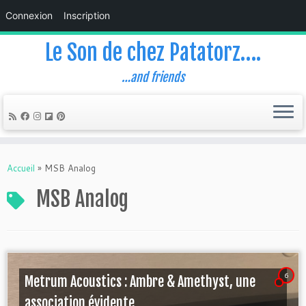
Connexion
Inscription
Le Son de chez Patatorz….
…and friends
Skip
to
Accueil
»
MSB Analog
content
MSB Analog
6
Metrum Acoustics : Ambre & Amethyst, une
association évidente