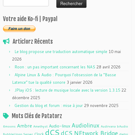
Votre aide Ko-fi | Paypal
Articlorz Récents
Le blog propose une traduction automatique simple
10 mai
2026
Roon : un pas important concernant les NAS
28 avril 2026
Alpine Linux & Audio : Pourquoi l’obsession de la “Basse
Latence” tue la qualité sonore
3 janvier 2026
JPlay iOS : lecture de musique locale avec la version 1.3.15
22
décembre 2025
Gestion du blog et forum : mise à jour
29 novembre 2025
Mots Clés de Patatorz
Audiolinux
Ambre
Audio-linux
6moons
Amethyst
Audirvana
bAudio
dCS
dCS NEtwork Bridge
Clock
BubbleUpnp Server
dietpi