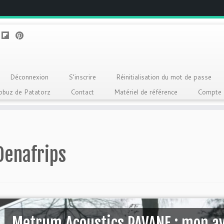
Déconnexion
S’inscrire
Réinitialisation du mot de passe
Qobuz de Patatorz
Contact
Matériel de référence
Compte
Denafrips
Metrum Acoustics PAVANE : mon av