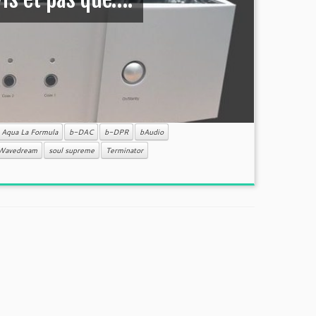
Aqua La Formula
b-DAC
b-DPR
bAudio
Wavedream
soul supreme
Terminator