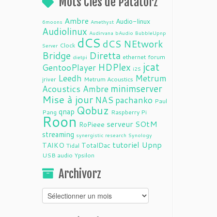
Mots Clés de Patatorz
Ambre
Audio-linux
6moons
Amethyst
Audiolinux
Audirvana
bAudio
BubbleUpnp
dCS
dCS NEtwork
Clock
Server
Bridge
Diretta
ethernet
forum
dietpi
jcat
HDPlex
GentooPlayer
i2S
Leedh
Metrum
jriver
Metrum Acoustics
minimserver
Acoustics Ambre
Mise à jour
NAS
pachanko
Paul
Qobuz
qnap
Pang
Raspberry Pi
Roon
serveur
SOtM
RoPieee
streaming
synergistic research
Synology
tutoriel
Upnp
TAIKO
TotalDac
Tidal
USB audio
Ypsilon
Archivorz
Archivorz