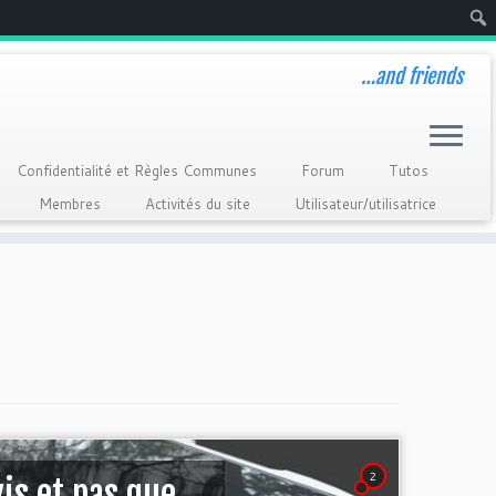
Rech
…and friends
Confidentialité et Règles Communes
Forum
Tutos
Membres
Activités du site
Utilisateur/utilisatrice
2
is et pas que….