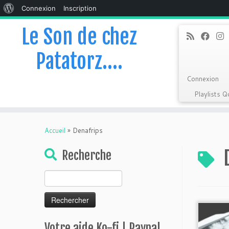
À
Connexion
Inscription
propos
Le Son de chez
de
Patatorz….
WordPress
Connexion
Playlists 
Skip
to
Accueil
»
Denafrips
content
Recherche
Rechercher :
Votre aide Ko-fi | Paypal