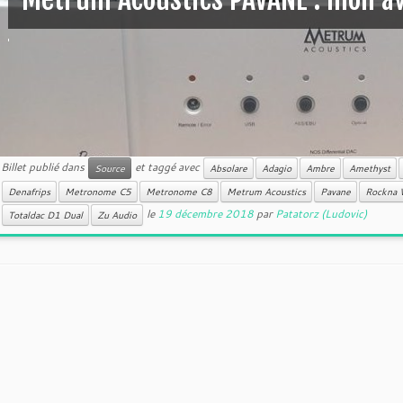
Billet publié dans
et taggé avec
Source
Absolare
Adagio
Ambre
Amethyst
Denafrips
Metronome C5
Metronome C8
Metrum Acoustics
Pavane
Rockna 
le
19 décembre 2018
par
Patatorz (Ludovic)
Totaldac D1 Dual
Zu Audio