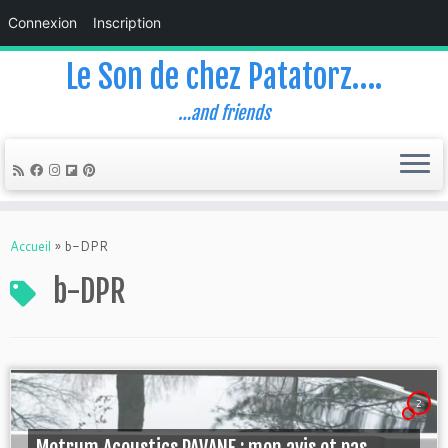
Connexion
Inscription
Le Son de chez Patatorz….
…and friends
Skip
to
Accueil
»
b-DPR
content
b-DPR
2