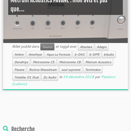
Metrum Acoustics PAVANE : mon avis et pas
que….
Billet publié dans
et taggé avec
Source
Absolare
Adagio
Ambre
Amethyst
Aqua La Formula
b-DAC
b-DPR
bAudio
Denafrips
Metronome C5
Metronome C8
Metrum Acoustics
Pavane
Rockna Wavedream
soul supreme
Terminator
le
19 décembre 2018
par
Patatorz
Totaldac D1 Dual
Zu Audio
(Ludovic)
Recherche