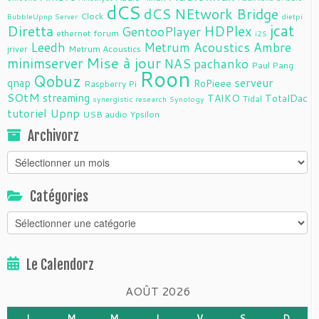
dCS
dCS NEtwork Bridge
Clock
BubbleUpnp Server
dietpi
jcat
Diretta
HDPlex
GentooPlayer
ethernet
forum
i2S
Leedh
Metrum Acoustics Ambre
jriver
Metrum Acoustics
Mise à jour
minimserver
NAS
pachanko
Paul Pang
Roon
Qobuz
serveur
qnap
RoPieee
Raspberry Pi
SOtM
streaming
TAIKO
TotalDac
Tidal
synergistic research
Synology
tutoriel
Upnp
USB audio
Ypsilon
Archivorz
Archivorz
Catégories
Catégories
Le Calendorz
AOÛT 2026
L
M
M
J
V
S
D