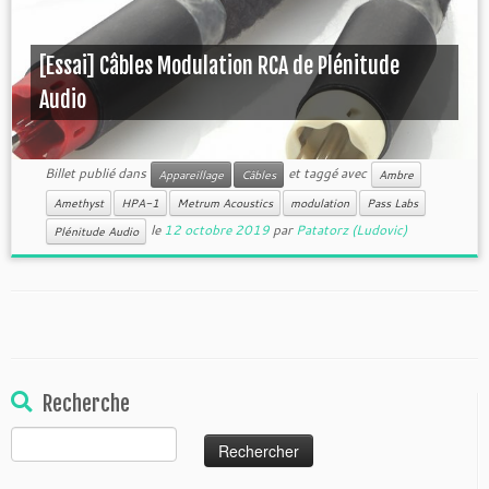
[Essai] Câbles Modulation RCA de Plénitude
Audio
Billet publié dans
et taggé avec
Appareillage
Câbles
Ambre
Amethyst
HPA-1
Metrum Acoustics
modulation
Pass Labs
le
12 octobre 2019
par
Patatorz (Ludovic)
Plénitude Audio
Recherche
Rechercher :