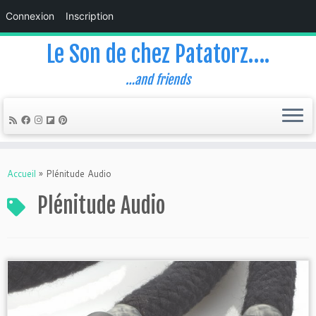
Connexion
Inscription
Le Son de chez Patatorz….
…and friends
Skip
to
Accueil
»
Plénitude Audio
content
Plénitude Audio