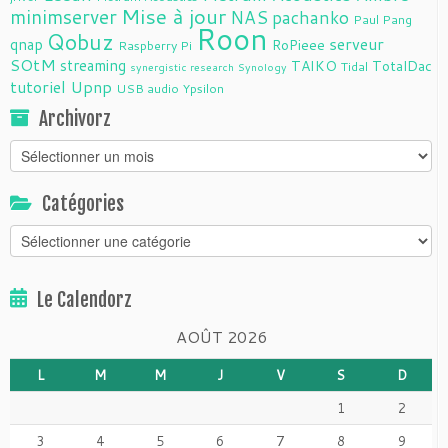
Mise à jour
minimserver
NAS
pachanko
Paul Pang
Roon
Qobuz
serveur
qnap
RoPieee
Raspberry Pi
SOtM
streaming
TAIKO
TotalDac
Tidal
synergistic research
Synology
tutoriel
Upnp
USB audio
Ypsilon
Archivorz
Archivorz
Catégories
Catégories
Le Calendorz
AOÛT 2026
L
M
M
J
V
S
D
1
2
3
4
5
6
7
8
9