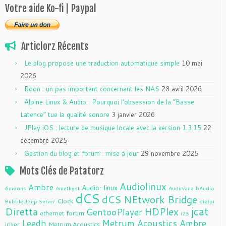
Votre aide Ko-fi | Paypal
Articlorz Récents
Le blog propose une traduction automatique simple
10 mai
2026
Roon : un pas important concernant les NAS
28 avril 2026
Alpine Linux & Audio : Pourquoi l’obsession de la “Basse
Latence” tue la qualité sonore
3 janvier 2026
JPlay iOS : lecture de musique locale avec la version 1.3.15
22
décembre 2025
Gestion du blog et forum : mise à jour
29 novembre 2025
Mots Clés de Patatorz
Audiolinux
Ambre
Audio-linux
6moons
Amethyst
Audirvana
bAudio
dCS
dCS NEtwork Bridge
Clock
BubbleUpnp Server
dietpi
jcat
Diretta
HDPlex
GentooPlayer
ethernet
forum
i2S
Leedh
Metrum Acoustics Ambre
jriver
Metrum Acoustics