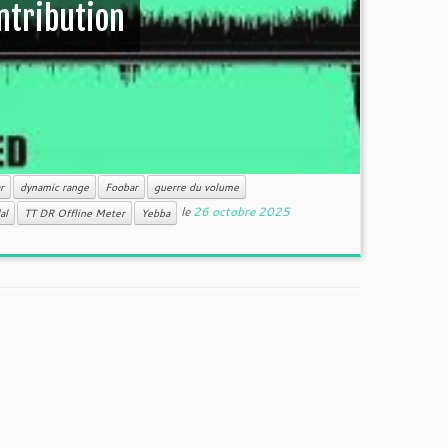
ntribution
r
dynamic range
Foobar
guerre du volume
le
26 octobre 2025
al
TT DR Offline Meter
Yebba