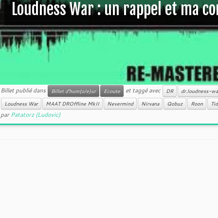
Loudness War : un rappel et ma co
Billet publié dans
et taggé avec
Billet d'hum(o/e)ur
Ecoute
DR
dr.loudness-wa
Loudness War
MAAT DROffline MkII
Nevermind
Nirvana
Qobuz
Roon
Tid
par
Patatorz (Ludovic)