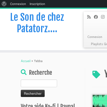
À
Connexion
Inscription
propos
Le Son de chez
de
Patatorz….
WordPress
Connexion
Playlists 
Skip
to
Accueil
»
Yebba
content
Recherche
Rechercher :
Votre aide Ko-fi | Paypal