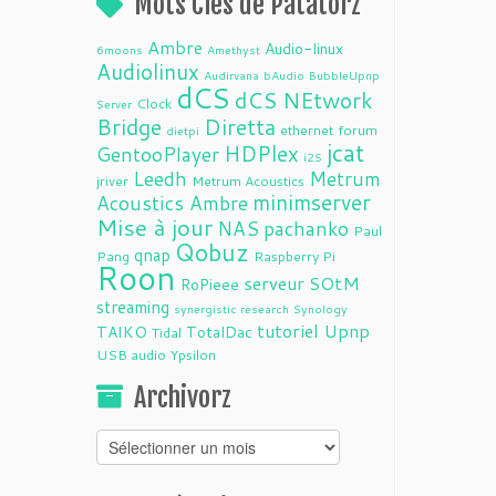
Mots Clés de Patatorz
Ambre
Audio-linux
6moons
Amethyst
Audiolinux
Audirvana
bAudio
BubbleUpnp
dCS
dCS NEtwork
Clock
Server
Bridge
Diretta
ethernet
forum
dietpi
jcat
HDPlex
GentooPlayer
i2S
Leedh
Metrum
jriver
Metrum Acoustics
minimserver
Acoustics Ambre
Mise à jour
NAS
pachanko
Paul
Qobuz
qnap
Pang
Raspberry Pi
Roon
serveur
SOtM
RoPieee
streaming
synergistic research
Synology
tutoriel
Upnp
TAIKO
TotalDac
Tidal
USB audio
Ypsilon
Archivorz
Archivorz