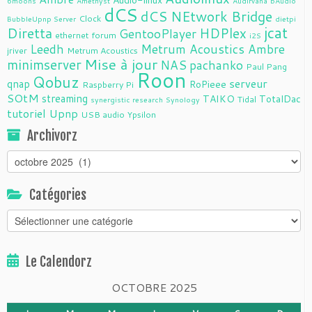
Audio-linux
6moons
Amethyst
Audirvana
bAudio
dCS
dCS NEtwork Bridge
Clock
BubbleUpnp Server
dietpi
jcat
Diretta
HDPlex
GentooPlayer
ethernet
forum
i2S
Leedh
Metrum Acoustics Ambre
jriver
Metrum Acoustics
Mise à jour
minimserver
NAS
pachanko
Paul Pang
Roon
Qobuz
serveur
qnap
RoPieee
Raspberry Pi
SOtM
streaming
TAIKO
TotalDac
Tidal
synergistic research
Synology
tutoriel
Upnp
USB audio
Ypsilon
Archivorz
Archivorz
Catégories
Catégories
Le Calendorz
OCTOBRE 2025