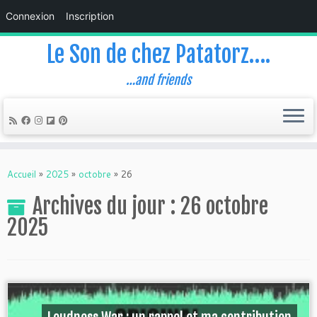
Connexion
Inscription
Le Son de chez Patatorz….
…and friends
Skip
to
Accueil
»
2025
»
octobre
»
26
content
Archives du jour :
26 octobre
2025