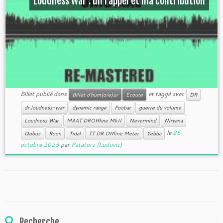
Loudness War : un rappel et ma contribution
Billet publié dans
et taggé avec
Billet d'hum(o/e)ur
Ecoute
DR
dr.loudness-war
dynamic range
Foobar
guerre du volume
Loudness War
MAAT DROffline MkII
Nevermind
Nirvana
le
26
Qobuz
Roon
Tidal
TT DR Offline Meter
Yebba
octobre 2025
par
Patatorz (Ludovic)
Recherche