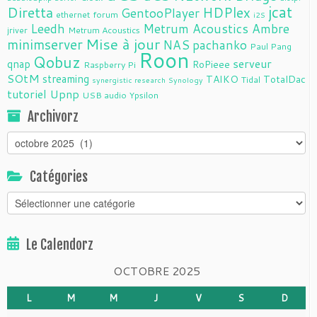
jcat
Diretta
HDPlex
GentooPlayer
ethernet
forum
i2S
Leedh
Metrum Acoustics Ambre
jriver
Metrum Acoustics
Mise à jour
minimserver
NAS
pachanko
Paul Pang
Roon
Qobuz
serveur
qnap
RoPieee
Raspberry Pi
SOtM
streaming
TAIKO
TotalDac
Tidal
synergistic research
Synology
tutoriel
Upnp
USB audio
Ypsilon
Archivorz
Archivorz
Catégories
Catégories
Le Calendorz
OCTOBRE 2025
L
M
M
J
V
S
D