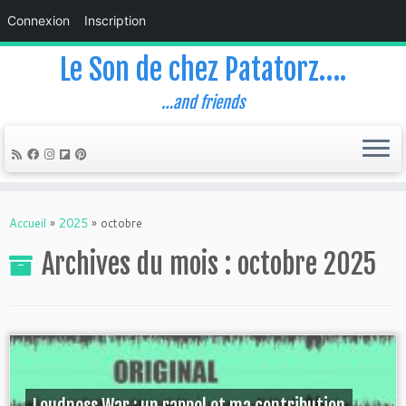
Connexion
Inscription
Le Son de chez Patatorz….
…and friends
Skip
to
Accueil
»
2025
»
octobre
content
Archives du mois :
octobre 2025