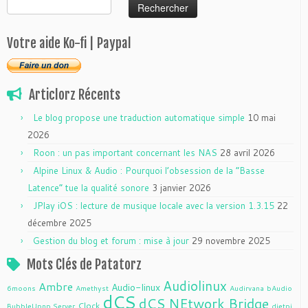
Votre aide Ko-fi | Paypal
Articlorz Récents
Le blog propose une traduction automatique simple
10 mai
2026
Roon : un pas important concernant les NAS
28 avril 2026
Alpine Linux & Audio : Pourquoi l’obsession de la “Basse
Latence” tue la qualité sonore
3 janvier 2026
JPlay iOS : lecture de musique locale avec la version 1.3.15
22
décembre 2025
Gestion du blog et forum : mise à jour
29 novembre 2025
Mots Clés de Patatorz
Audiolinux
Ambre
Audio-linux
6moons
Amethyst
Audirvana
bAudio
dCS
dCS NEtwork Bridge
Clock
BubbleUpnp Server
dietpi