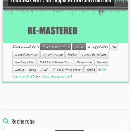
Loudness War : un rappel et ma contribution
Billet publié dans
et taggé avec
Billet d'hum(o/e)ur
Ecoute
DR
dr.loudness-war
dynamic range
Foobar
guerre du volume
Loudness War
MAAT DROffline MkII
Nevermind
Nirvana
le
26
Qobuz
Roon
Tidal
TT DR Offline Meter
Yebba
octobre 2025
par
Patatorz (Ludovic)
Recherche
Rechercher :