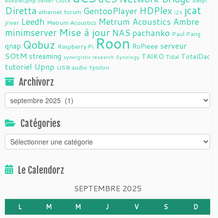
Clock
BubbleUpnp Server
dietpi
jcat
Diretta
HDPlex
GentooPlayer
ethernet
forum
i2S
Leedh
Metrum Acoustics Ambre
jriver
Metrum Acoustics
Mise à jour
minimserver
NAS
pachanko
Paul Pang
Roon
Qobuz
serveur
qnap
RoPieee
Raspberry Pi
SOtM
streaming
TAIKO
TotalDac
Tidal
synergistic research
Synology
tutoriel
Upnp
USB audio
Ypsilon
Archivorz
Archivorz
Catégories
Catégories
Le Calendorz
SEPTEMBRE 2025
L
M
M
J
V
S
D