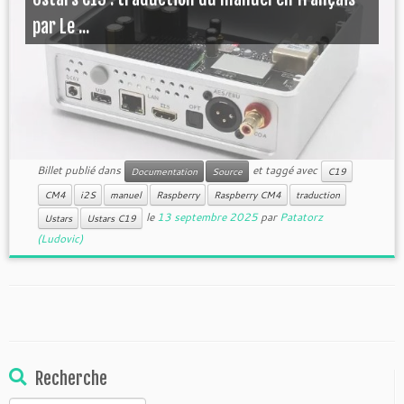
par Le ...
Billet publié dans
et taggé avec
Documentation
Source
C19
CM4
i2S
manuel
Raspberry
Raspberry CM4
traduction
le
13 septembre 2025
par
Patatorz
Ustars
Ustars C19
(Ludovic)
Recherche