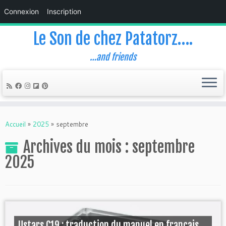
Connexion
Inscription
Le Son de chez Patatorz….
…and friends
Skip
to
Accueil
»
2025
»
septembre
content
Archives du mois :
septembre
2025
Ustars C19 : traduction du manuel en français