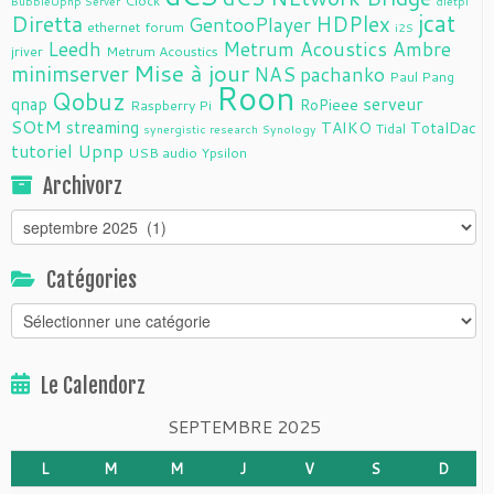
Clock
BubbleUpnp Server
dietpi
jcat
Diretta
HDPlex
GentooPlayer
ethernet
forum
i2S
Leedh
Metrum Acoustics Ambre
jriver
Metrum Acoustics
Mise à jour
minimserver
NAS
pachanko
Paul Pang
Roon
Qobuz
serveur
qnap
RoPieee
Raspberry Pi
SOtM
streaming
TAIKO
TotalDac
Tidal
synergistic research
Synology
tutoriel
Upnp
USB audio
Ypsilon
Archivorz
Archivorz
Catégories
Catégories
Le Calendorz
SEPTEMBRE 2025
L
M
M
J
V
S
D