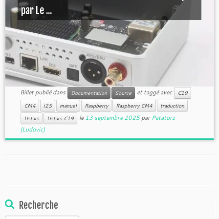
par Le ...
Billet publié dans
et taggé avec
Documentation
Source
C19
CM4
i2S
manuel
Raspberry
Raspberry CM4
traduction
le
13 septembre 2025
par
Patatorz
Ustars
Ustars C19
(Ludovic)
Recherche