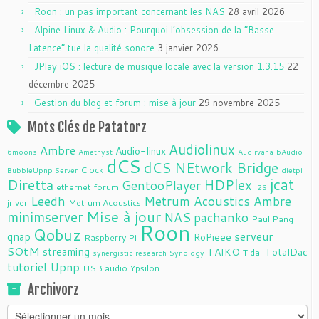
Roon : un pas important concernant les NAS
28 avril 2026
Alpine Linux & Audio : Pourquoi l’obsession de la “Basse
Latence” tue la qualité sonore
3 janvier 2026
JPlay iOS : lecture de musique locale avec la version 1.3.15
22
décembre 2025
Gestion du blog et forum : mise à jour
29 novembre 2025
Mots Clés de Patatorz
Audiolinux
Ambre
Audio-linux
6moons
Amethyst
Audirvana
bAudio
dCS
dCS NEtwork Bridge
Clock
BubbleUpnp Server
dietpi
jcat
Diretta
HDPlex
GentooPlayer
ethernet
forum
i2S
Leedh
Metrum Acoustics Ambre
jriver
Metrum Acoustics
Mise à jour
minimserver
NAS
pachanko
Paul Pang
Roon
Qobuz
serveur
qnap
RoPieee
Raspberry Pi
SOtM
streaming
TAIKO
TotalDac
Tidal
synergistic research
Synology
tutoriel
Upnp
USB audio
Ypsilon
Archivorz
Archivorz