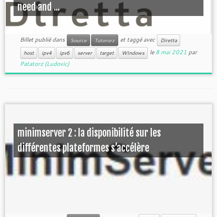
need and ...
Billet publié dans
et taggé avec
Source
Tutororz
Diretta
le
8 mai 2021
par
host
ipv4
ipv6
server
target
WIndows
Patatorz (Ludovic)
minimserver 2 : la disponibilité sur les
différentes plateformes s’accélère