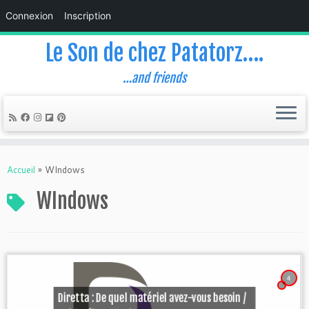
Connexion
Inscription
Le Son de chez Patatorz….
…and friends
Skip
to
Accueil
»
WIndows
content
WIndows
4
Diretta : De quel matériel avez-vous besoin /