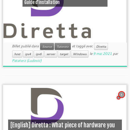
Guide d’installation
Billet publié dans
et taggé avec
Source
Tutororz
Diretta
le
9 mai 2021
par
host
ipv4
ipv6
server
target
WIndows
Patatorz (Ludovic)
4
[English] Diretta : What piece of hardware you