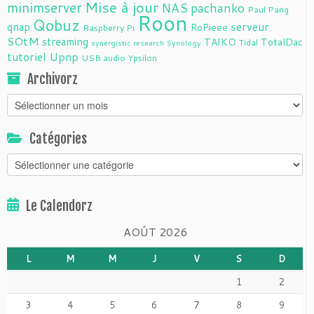
Mise à jour
minimserver
NAS
pachanko
Paul Pang
Roon
Qobuz
serveur
qnap
RoPieee
Raspberry Pi
SOtM
streaming
TAIKO
TotalDac
Tidal
synergistic research
Synology
tutoriel
Upnp
USB audio
Ypsilon
Archivorz
Archivorz
Catégories
Catégories
Le Calendorz
AOÛT 2026
L
M
M
J
V
S
D
1
2
3
4
5
6
7
8
9