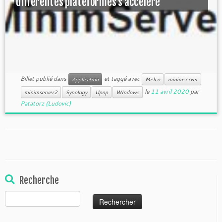
différentes plateformes s’accélère
Billet publié dans
et taggé avec
Application
Melco
minimserver
le
11 avril 2020
par
minimserver2
Synology
Upnp
WIndows
Patatorz (Ludovic)
Recherche
Rechercher :