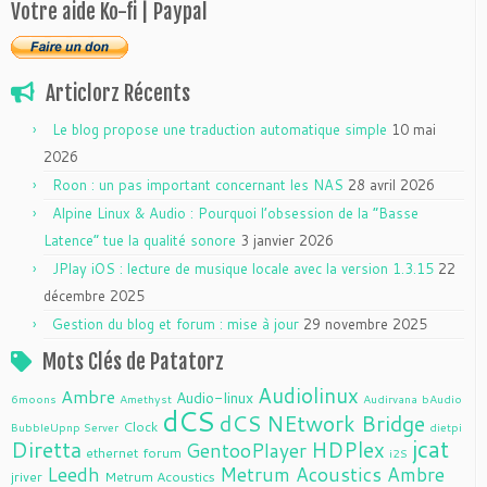
Votre aide Ko-fi | Paypal
Articlorz Récents
Le blog propose une traduction automatique simple
10 mai
2026
Roon : un pas important concernant les NAS
28 avril 2026
Alpine Linux & Audio : Pourquoi l’obsession de la “Basse
Latence” tue la qualité sonore
3 janvier 2026
JPlay iOS : lecture de musique locale avec la version 1.3.15
22
décembre 2025
Gestion du blog et forum : mise à jour
29 novembre 2025
Mots Clés de Patatorz
Audiolinux
Ambre
Audio-linux
6moons
Amethyst
Audirvana
bAudio
dCS
dCS NEtwork Bridge
Clock
BubbleUpnp Server
dietpi
jcat
Diretta
HDPlex
GentooPlayer
ethernet
forum
i2S
Leedh
Metrum Acoustics Ambre
jriver
Metrum Acoustics