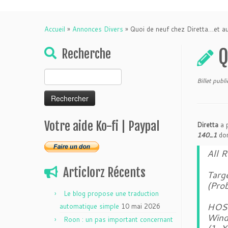
Accueil
»
Annonces Divers
»
Quoi de neuf chez Diretta…et a
Q
Recherche
Rechercher :
Billet publ
Votre aide Ko-fi | Paypal
Diretta
a 
140_1
don
All 
Articlorz Récents
Targ
(Pro
Le blog propose une traduction
HOST
automatique simple
10 mai 2026
Wind
Roon : un pas important concernant