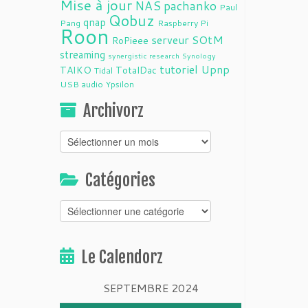
Mise à jour
NAS
pachanko
Paul
Qobuz
qnap
Pang
Raspberry Pi
Roon
serveur
SOtM
RoPieee
streaming
synergistic research
Synology
tutoriel
Upnp
TAIKO
TotalDac
Tidal
USB audio
Ypsilon
Archivorz
Archivorz
Catégories
Catégories
Le Calendorz
SEPTEMBRE 2024