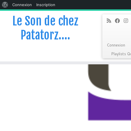
À
Connexion
Inscription
propos
Le Son de chez
de
Patatorz….
WordPress
Connexion
Playlists 
Skip
to
content