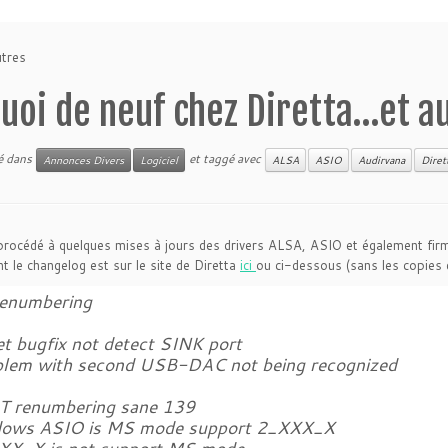
utres
uoi de neuf chez Diretta…et a
ié dans
et taggé avec
Annonces Divers
Logiciel
ALSA
ASIO
Audirvana
Diret
procédé à quelques mises à jours des drivers ALSA, ASIO et également firm
t le changelog est sur le site de Diretta
ici
ou ci-dessous (sans les copies 
Renumbering
et bugfix not detect SINK port
blem with second USB-DAC not being recognized
 renumbering sane 139
ows ASIO is MS mode support 2_XXX_X