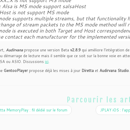
XX_X is not support MS mode
x Alsa is MS mode support salsaHost
aHost is not support MS mode
ode supports multiple streams, but that functionality 
change of stream packets to the MS mode method will r
ode is executed in both Target and Host corresponden
se contact each manufacturer for the implemented versio
art,
Audirvana
propose une version Beta
v2.8.9
qui améliore l’intégration d
au démarrage de lecture mais il semble que ce soit sur la bonne voie en atten
LSA ou ASIO. Discussions
ici
.
ue
GentooPlayer
propose déjà les mises à jour
Diretta
et
Audirvana Studio
.
Parcourir les ar
tta MemoryPlay : fil dédié sur le forum
JPLAY iOS : l’ap