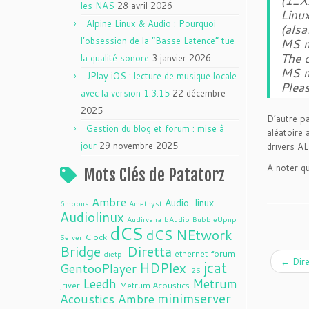
(1_X
les NAS
28 avril 2026
Linu
Alpine Linux & Audio : Pourquoi
(als
l’obsession de la “Basse Latence” tue
MS m
The 
la qualité sonore
3 janvier 2026
MS m
JPlay iOS : lecture de musique locale
Plea
avec la version 1.3.15
22 décembre
2025
D’autre p
Gestion du blog et forum : mise à
aléatoire 
jour
29 novembre 2025
drivers A
A noter q
Mots Clés de Patatorz
Ambre
Audio-linux
6moons
Amethyst
Audiolinux
Audirvana
bAudio
BubbleUpnp
dCS
dCS NEtwork
Clock
Server
Bridge
Diretta
ethernet
forum
dietpi
←
Dire
jcat
HDPlex
GentooPlayer
i2S
Leedh
Metrum
jriver
Metrum Acoustics
minimserver
Acoustics Ambre