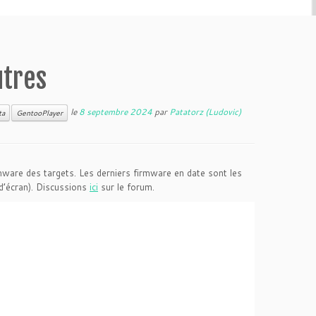
utres
le
8 septembre 2024
par
Patatorz (Ludovic)
ta
GentooPlayer
ware des targets. Les derniers firmware en date sont les
d’écran). Discussions
ici
sur le forum.