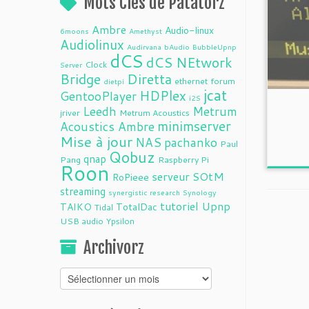
Mots Clés de Patatorz
Ambre
Audio-linux
6moons
Amethyst
Audiolinux
Audirvana
bAudio
BubbleUpnp
dCS
dCS NEtwork
Clock
Server
Bridge
Diretta
ethernet
forum
dietpi
jcat
HDPlex
GentooPlayer
i2S
Leedh
Metrum
jriver
Metrum Acoustics
minimserver
Acoustics Ambre
Mise à jour
NAS
pachanko
Paul
Qobuz
qnap
Pang
Raspberry Pi
Roon
serveur
SOtM
RoPieee
streaming
synergistic research
Synology
tutoriel
Upnp
TAIKO
TotalDac
Tidal
USB audio
Ypsilon
Archivorz
Archivorz