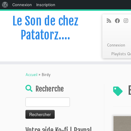
À
Connexion
Inscription
propos
Le Son de chez
de
Patatorz….
WordPress
Connexion
Playlists 
Skip
to
Accueil
»
Birdy
content
Recherche
Rechercher :
Votre aide Ko-fi | Paypal