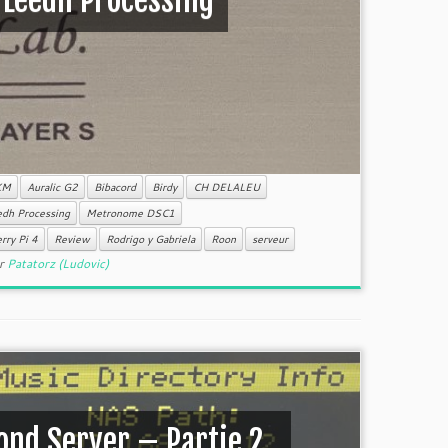
 Leedh Processing
KM
Auralic G2
Bibacord
Birdy
CH DELALEU
dh Processing
Metronome DSC1
rry Pi 4
Review
Rodrigo y Gabriela
Roon
serveur
r
Patatorz (Ludovic)
nd Server – Partie 2