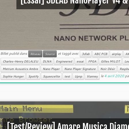
[Essai] 3DLAB NanoPlayer v4 &
Billet publié dans
et taggé avec
Réseau
Source
3dlab
ABC PCB
airplay
A
Charles-Henry DELALEU
DLNA
Engineered
essai
FPGA
Gilles MILOT
Lee
Metrum Acoustics Ambre
Nano Player
Nano Player Signature
Noir Désir
Raspbe
le
4 avril 2020
pa
Sophie Hunger
Spotify
Squeezelite
test
Upnp
Vianney
[Test/Review] Amare Musica Diamo