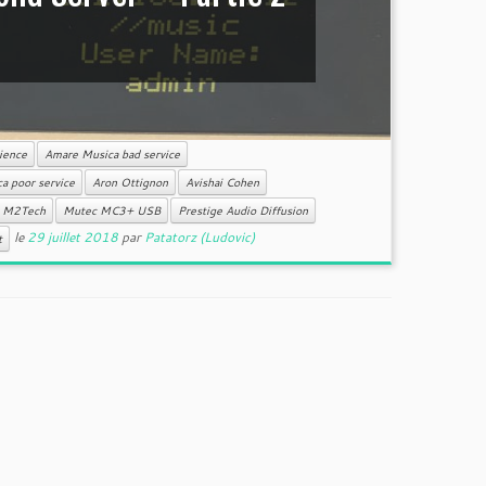
ience
Amare Musica bad service
a poor service
Aron Ottignon
Avishai Cohen
M2Tech
Mutec MC3+ USB
Prestige Audio Diffusion
le
29 juillet 2018
par
Patatorz (Ludovic)
t