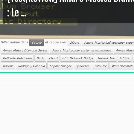
: Le ...
Billet publié dans
et taggé avec
Source
2Qute
Amare Musica bad customer exper
Amare Musica Diamond Server
Amare Musica poor customer experience
Amare Music
BelCanto Refstream
Birdy
Chord
dCS NEtwork Bridge
hadouk Trio
hifilink
Rockna
Rodrigo y Gabriela
Sophie Hunger
spdif/aes
TotalDac
WaveDreamNe