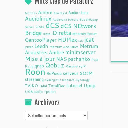
Mots Clés de Patatorz
Ambre
Audio-linux
6moons
Amethyst
Audiolinux
Audirvana
bAudio
BubbleUpnp
dCS
dCS NEtwork
Clock
Server
Bridge
Diretta
ethernet
forum
dietpi
jcat
HDPlex
GentooPlayer
i2S
Leedh
Metrum
jriver
Metrum Acoustics
minimserver
Acoustics Ambre
Mise à jour
NAS
pachanko
Paul
Qobuz
qnap
Pang
Raspberry Pi
Roon
serveur
SOtM
RoPieee
streaming
synergistic research
Synology
tutoriel
Upnp
TAIKO
TotalDac
Tidal
USB audio
Ypsilon
Archivorz
Archivorz