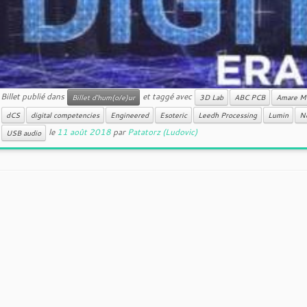
Billet publié dans
et taggé avec
Billet d'hum(o/e)ur
3D Lab
ABC PCB
Amare M
dCS
digital competencies
Engineered
Esoteric
Leedh Processing
Lumin
N
le
11 août 2018
par
Patatorz (Ludovic)
USB audio