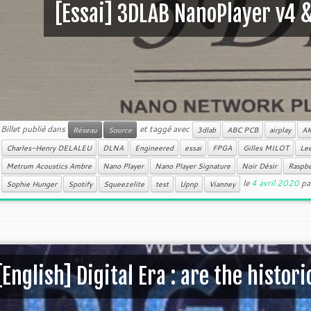
[Essai] 3DLAB NanoPlayer v4 
Billet publié dans
et taggé avec
Réseau
Source
3dlab
ABC PCB
airplay
A
Charles-Henry DELALEU
DLNA
Engineered
essai
FPGA
Gilles MILOT
Lee
Metrum Acoustics Ambre
Nano Player
Nano Player Signature
Noir Désir
Raspbe
le
4 avril 2020
pa
Sophie Hunger
Spotify
Squeezelite
test
Upnp
Vianney
[English] Digital Era : are the historic