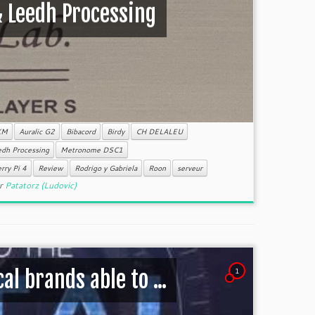
& Leedh Processing
KM
Auralic G2
Bibacord
Birdy
CH DELALEU
dh Processing
Metronome DSC1
rry Pi 4
Review
Rodrigo y Gabriela
Roon
serveur
r
Patatorz (Ludovic)
1
al brands able to ...