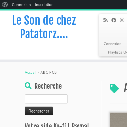
À
Connexion
Inscription
propos
Le Son de chez
de
Patatorz….
WordPress
Connexion
Playlists 
Skip
to
Accueil
»
ABC PCB
content
Recherche
Rechercher :
Votre aide Ko-fi | Paypal