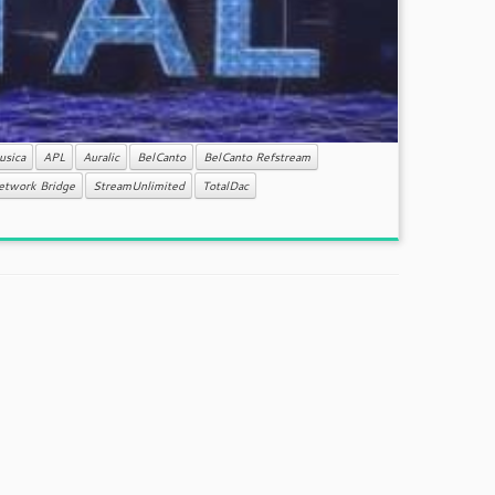
usica
APL
Auralic
BelCanto
BelCanto Refstream
etwork Bridge
StreamUnlimited
TotalDac