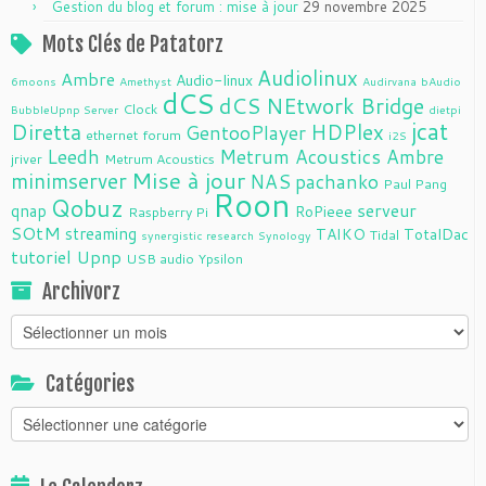
Gestion du blog et forum : mise à jour
29 novembre 2025
Mots Clés de Patatorz
Audiolinux
Ambre
Audio-linux
6moons
Amethyst
Audirvana
bAudio
dCS
dCS NEtwork Bridge
Clock
BubbleUpnp Server
dietpi
jcat
Diretta
HDPlex
GentooPlayer
ethernet
forum
i2S
Leedh
Metrum Acoustics Ambre
jriver
Metrum Acoustics
Mise à jour
minimserver
NAS
pachanko
Paul Pang
Roon
Qobuz
serveur
qnap
RoPieee
Raspberry Pi
SOtM
streaming
TAIKO
TotalDac
Tidal
synergistic research
Synology
tutoriel
Upnp
USB audio
Ypsilon
Archivorz
Archivorz
Catégories
Catégories