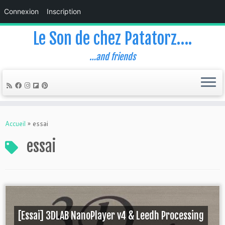
Connexion
Inscription
Le Son de chez Patatorz….
…and friends
Skip
to
Accueil
»
essai
content
essai
[Essai] 3DLAB NanoPlayer v4 & Leedh Processing