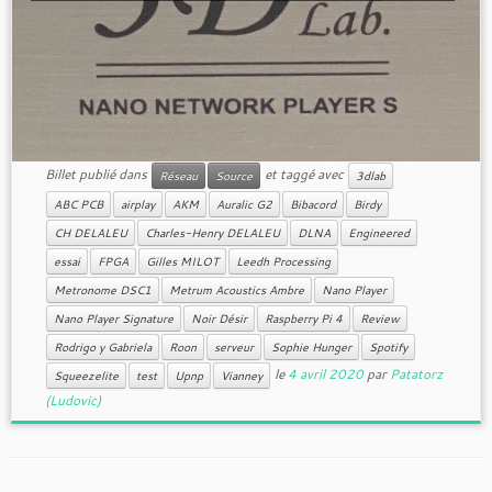
Billet publié dans
et taggé avec
Réseau
Source
3dlab
ABC PCB
airplay
AKM
Auralic G2
Bibacord
Birdy
CH DELALEU
Charles-Henry DELALEU
DLNA
Engineered
essai
FPGA
Gilles MILOT
Leedh Processing
Metronome DSC1
Metrum Acoustics Ambre
Nano Player
Nano Player Signature
Noir Désir
Raspberry Pi 4
Review
Rodrigo y Gabriela
Roon
serveur
Sophie Hunger
Spotify
le
4 avril 2020
par
Patatorz
Squeezelite
test
Upnp
Vianney
(Ludovic)