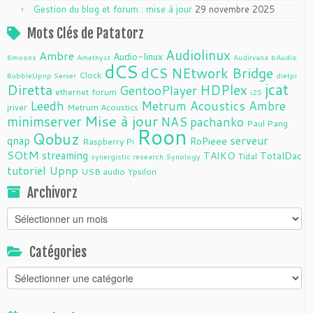
Gestion du blog et forum : mise à jour
29 novembre 2025
Mots Clés de Patatorz
Audiolinux
Ambre
Audio-linux
6moons
Amethyst
Audirvana
bAudio
dCS
dCS NEtwork Bridge
Clock
BubbleUpnp Server
dietpi
jcat
Diretta
HDPlex
GentooPlayer
ethernet
forum
i2S
Leedh
Metrum Acoustics Ambre
jriver
Metrum Acoustics
Mise à jour
minimserver
NAS
pachanko
Paul Pang
Roon
Qobuz
serveur
qnap
RoPieee
Raspberry Pi
SOtM
streaming
TAIKO
TotalDac
Tidal
synergistic research
Synology
tutoriel
Upnp
USB audio
Ypsilon
Archivorz
Archivorz
Catégories
Catégories