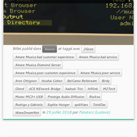
Billet publié dans
et taggé avec
Source
2Qute
Amare Musica bad customer experience
Amare Musica bad service
Amare Musica Diamond Server
Amare Musica poor customer experience
Amare Musica poor service
Aron Ottignon
Avishai Cohen
BelCanto Refstream
Birdy
Chord
dCS NEtwork Bridge
hadouk Trio
hifilink
M2Tech
Mutec MC3+ USB
Prestige Audio Diffusion
Rockna
Rodrigo y Gabriela
Sophie Hunger
spdif/aes
TotalDac
le
29 juillet 2018
par
Patatorz (Ludovic)
WaveDreamNet