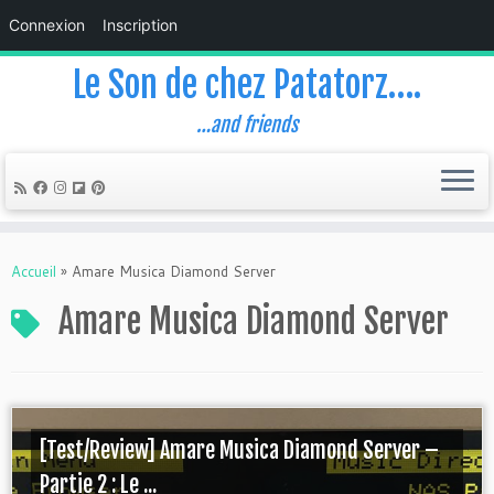
Connexion
Inscription
Le Son de chez Patatorz….
…and friends
Skip
to
Accueil
»
Amare Musica Diamond Server
content
Amare Musica Diamond Server
[Test/Review] Amare Musica Diamond Server –
Partie 2 : Le ...