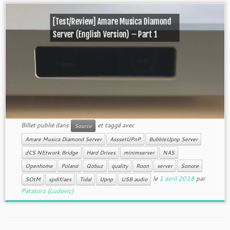
[Test/Review] Amare Musica Diamond
Server (English Version) – Part 1
Billet publié dans
et taggé avec
Source
Amare Musica Diamond Server
AsssetUPnP
BubbleUpnp Server
dCS NEtwork Bridge
Hard Drives
minimserver
NAS
Openhome
Poland
Qobuz
quality
Roon
server
Sonore
le
1 avril 2018
par
SOtM
spdif/aes
Tidal
Upnp
USB audio
Patatorz (Ludovic)