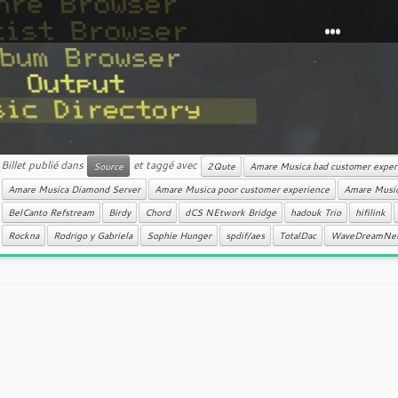
...
Billet publié dans
et taggé avec
Source
2Qute
Amare Musica bad customer exper
Amare Musica Diamond Server
Amare Musica poor customer experience
Amare Music
BelCanto Refstream
Birdy
Chord
dCS NEtwork Bridge
hadouk Trio
hifilink
Rockna
Rodrigo y Gabriela
Sophie Hunger
spdif/aes
TotalDac
WaveDreamNe