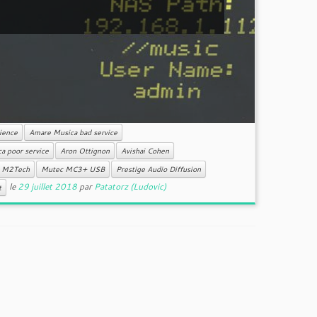
ience
Amare Musica bad service
a poor service
Aron Ottignon
Avishai Cohen
M2Tech
Mutec MC3+ USB
Prestige Audio Diffusion
le
29 juillet 2018
par
Patatorz (Ludovic)
t