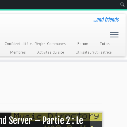
Rech
…and friends
Confidentialité et Règles Communes
Forum
Tutos
Membres
Activités du site
Utilisateur/utilisatrice
 Server – Partie 2 : Le