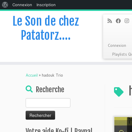
À
Connexion
Inscription
propos
Le Son de chez
de
Patatorz….
WordPress
Connexion
Playlists 
Skip
to
Accueil
»
hadouk Trio
content
Recherche
Rechercher :
Votre aide Ko-fi | Paypal