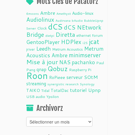
Mots Clés de Patatorz
Ambre
Audio-linux
6moons
Amethyst
Audiolinux
Audirvana
bAudio
BubbleUpnp
dCS
dCS NEtwork
Clock
Server
Bridge
Diretta
ethernet
forum
dietpi
jcat
HDPlex
GentooPlayer
i2S
Leedh
Metrum
jriver
Metrum Acoustics
minimserver
Acoustics Ambre
Mise à jour
NAS
pachanko
Paul
Qobuz
qnap
Pang
Raspberry Pi
Roon
serveur
SOtM
RoPieee
streaming
synergistic research
Synology
tutoriel
Upnp
TAIKO
TotalDac
Tidal
USB audio
Ypsilon
Archivorz
Archivorz