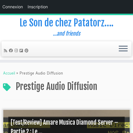
Connexion
Inscription
Le Son de chez Patatorz….
…and friends
Skip
to
Accueil
»
Prestige Audio Diffusion
content
Prestige Audio Diffusion
[Test/Review] Amare Musica Diamond Server –
Partie 2 : Le ...