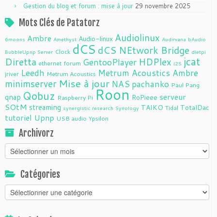
Gestion du blog et forum : mise à jour
29 novembre 2025
Mots Clés de Patatorz
Audiolinux
Ambre
Audio-linux
6moons
Amethyst
Audirvana
bAudio
dCS
dCS NEtwork Bridge
Clock
BubbleUpnp Server
dietpi
jcat
Diretta
HDPlex
GentooPlayer
ethernet
forum
i2S
Leedh
Metrum Acoustics Ambre
jriver
Metrum Acoustics
Mise à jour
minimserver
NAS
pachanko
Paul Pang
Roon
Qobuz
serveur
qnap
RoPieee
Raspberry Pi
SOtM
streaming
TAIKO
TotalDac
Tidal
synergistic research
Synology
tutoriel
Upnp
USB audio
Ypsilon
Archivorz
Archivorz
Catégories
Catégories