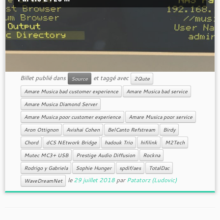
Billet publié dans
et taggé avec
Source
2Qute
Amare Musica bad customer experience
Amare Musica bad service
Amare Musica Diamond Server
Amare Musica poor customer experience
Amare Musica poor service
Aron Ottignon
Avishai Cohen
BelCanto Refstream
Birdy
Chord
dCS NEtwork Bridge
hadouk Trio
hifilink
M2Tech
Mutec MC3+ USB
Prestige Audio Diffusion
Rockna
Rodrigo y Gabriela
Sophie Hunger
spdif/aes
TotalDac
le
29 juillet 2018
par
Patatorz (Ludovic)
WaveDreamNet