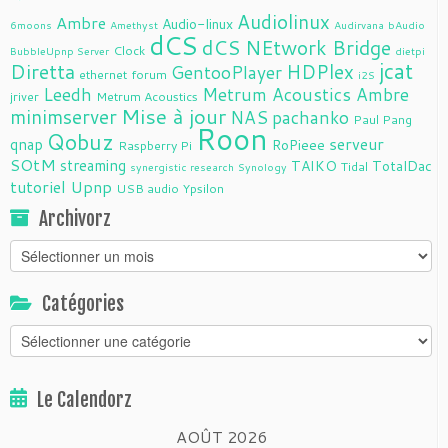
Audiolinux
Ambre
Audio-linux
6moons
Amethyst
Audirvana
bAudio
dCS
dCS NEtwork Bridge
Clock
BubbleUpnp Server
dietpi
jcat
Diretta
HDPlex
GentooPlayer
ethernet
forum
i2S
Leedh
Metrum Acoustics Ambre
jriver
Metrum Acoustics
Mise à jour
minimserver
NAS
pachanko
Paul Pang
Roon
Qobuz
serveur
qnap
RoPieee
Raspberry Pi
SOtM
streaming
TAIKO
TotalDac
Tidal
synergistic research
Synology
tutoriel
Upnp
USB audio
Ypsilon
Archivorz
Archivorz
Catégories
Catégories
Le Calendorz
AOÛT 2026