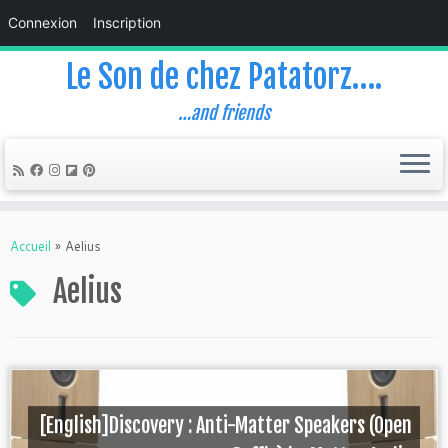
Connexion
Inscription
Le Son de chez Patatorz….
…and friends
Skip
to
Accueil
»
Aelius
content
Aelius
[English]Discovery : Anti-Matter Speakers (Open