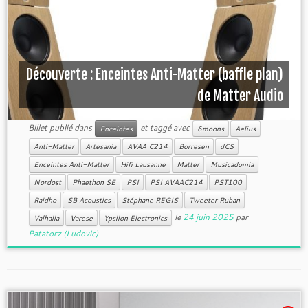
Découverte : Enceintes Anti-Matter (baffle plan)
de Matter Audio
Billet publié dans
et taggé avec
Enceintes
6moons
Aelius
Anti-Matter
Artesania
AVAA C214
Borresen
dCS
Enceintes Anti-Matter
Hifi Lausanne
Matter
Musicadomia
Nordost
Phaethon SE
PSI
PSI AVAAC214
PST100
Raidho
SB Acoustics
Stéphane REGIS
Tweeter Ruban
le
24 juin 2025
par
Valhalla
Varese
Ypsilon Electronics
Patatorz (Ludovic)