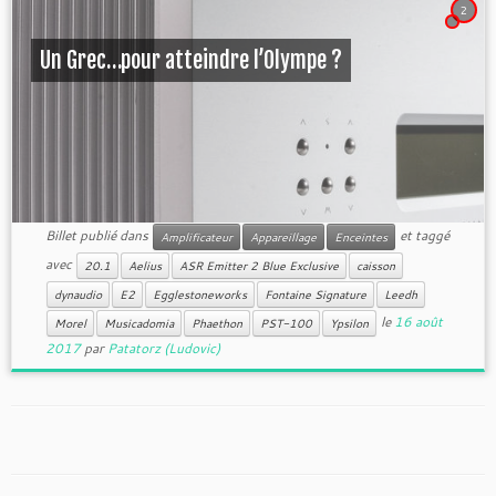
2
Un Grec…pour atteindre l’Olympe ?
Billet publié dans
et taggé
Amplificateur
Appareillage
Enceintes
avec
20.1
Aelius
ASR Emitter 2 Blue Exclusive
caisson
dynaudio
E2
Egglestoneworks
Fontaine Signature
Leedh
le
16 août
Morel
Musicadomia
Phaethon
PST-100
Ypsilon
2017
par
Patatorz (Ludovic)