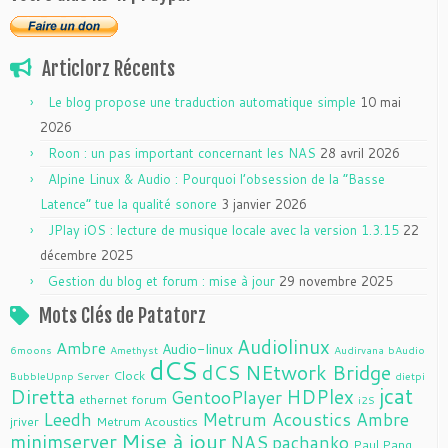
Articlorz Récents
Le blog propose une traduction automatique simple
10 mai
2026
Roon : un pas important concernant les NAS
28 avril 2026
Alpine Linux & Audio : Pourquoi l’obsession de la “Basse
Latence” tue la qualité sonore
3 janvier 2026
JPlay iOS : lecture de musique locale avec la version 1.3.15
22
décembre 2025
Gestion du blog et forum : mise à jour
29 novembre 2025
Mots Clés de Patatorz
Audiolinux
Ambre
Audio-linux
6moons
Amethyst
Audirvana
bAudio
dCS
dCS NEtwork Bridge
Clock
BubbleUpnp Server
dietpi
jcat
Diretta
HDPlex
GentooPlayer
ethernet
forum
i2S
Leedh
Metrum Acoustics Ambre
jriver
Metrum Acoustics
Mise à jour
minimserver
NAS
pachanko
Paul Pang