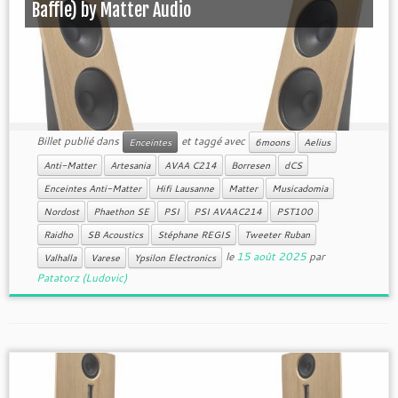
Baffle) by Matter Audio
Billet publié dans
et taggé avec
Enceintes
6moons
Aelius
Anti-Matter
Artesania
AVAA C214
Borresen
dCS
Enceintes Anti-Matter
Hifi Lausanne
Matter
Musicadomia
Nordost
Phaethon SE
PSI
PSI AVAAC214
PST100
Raidho
SB Acoustics
Stéphane REGIS
Tweeter Ruban
le
15 août 2025
par
Valhalla
Varese
Ypsilon Electronics
Patatorz (Ludovic)