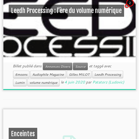
2
Leedh Processing : l’ère du volume numérique
Billet publié dans
et taggé avec
Annonces Divers
Source
6moons
Audiophile Magazine
Gilles MILOT
Leedh Processing
le
4 juin 2020
par
Patatorz (Ludovic)
Lumin
volume numérique
Enceintes