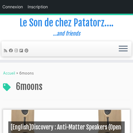
Connexion
Inscription
Le Son de chez Patatorz….
…and friends
Skip
to
Accueil
»
6moons
content
6moons
[English]Discovery : Anti-Matter Speakers (Open