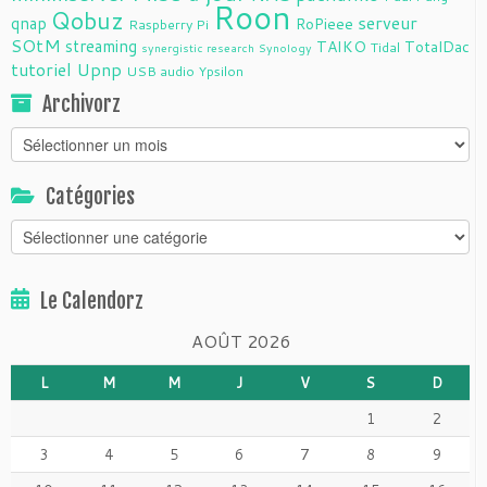
Roon
Qobuz
serveur
qnap
RoPieee
Raspberry Pi
SOtM
streaming
TAIKO
TotalDac
Tidal
synergistic research
Synology
tutoriel
Upnp
USB audio
Ypsilon
Archivorz
Archivorz
Catégories
Catégories
Le Calendorz
AOÛT 2026
L
M
M
J
V
S
D
1
2
3
4
5
6
7
8
9