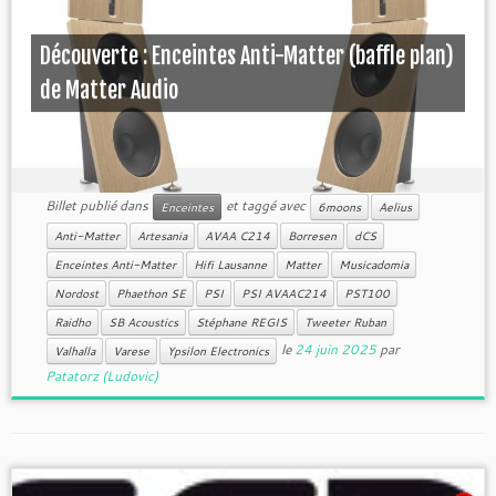
Découverte : Enceintes Anti-Matter (baffle plan)
de Matter Audio
Billet publié dans
et taggé avec
Enceintes
6moons
Aelius
Anti-Matter
Artesania
AVAA C214
Borresen
dCS
Enceintes Anti-Matter
Hifi Lausanne
Matter
Musicadomia
Nordost
Phaethon SE
PSI
PSI AVAAC214
PST100
Raidho
SB Acoustics
Stéphane REGIS
Tweeter Ruban
le
24 juin 2025
par
Valhalla
Varese
Ypsilon Electronics
Patatorz (Ludovic)