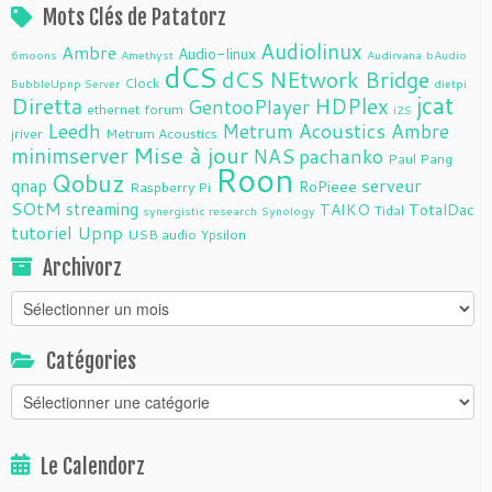
Mots Clés de Patatorz
Audiolinux
Ambre
Audio-linux
6moons
Amethyst
Audirvana
bAudio
dCS
dCS NEtwork Bridge
Clock
BubbleUpnp Server
dietpi
jcat
Diretta
HDPlex
GentooPlayer
ethernet
forum
i2S
Leedh
Metrum Acoustics Ambre
jriver
Metrum Acoustics
Mise à jour
minimserver
NAS
pachanko
Paul Pang
Roon
Qobuz
serveur
qnap
RoPieee
Raspberry Pi
SOtM
streaming
TAIKO
TotalDac
Tidal
synergistic research
Synology
tutoriel
Upnp
USB audio
Ypsilon
Archivorz
Archivorz
Catégories
Catégories
Le Calendorz