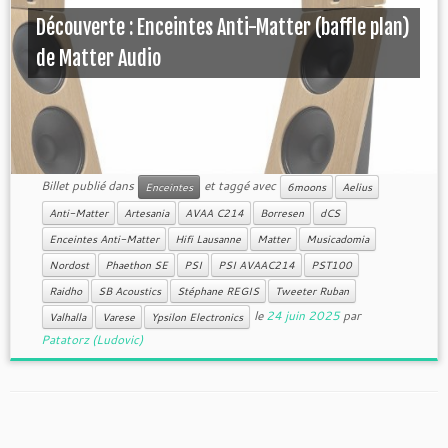
Découverte : Enceintes Anti-Matter (baffle plan)
de Matter Audio
Billet publié dans
et taggé avec
Enceintes
6moons
Aelius
Anti-Matter
Artesania
AVAA C214
Borresen
dCS
Enceintes Anti-Matter
Hifi Lausanne
Matter
Musicadomia
Nordost
Phaethon SE
PSI
PSI AVAAC214
PST100
Raidho
SB Acoustics
Stéphane REGIS
Tweeter Ruban
le
24 juin 2025
par
Valhalla
Varese
Ypsilon Electronics
Patatorz (Ludovic)