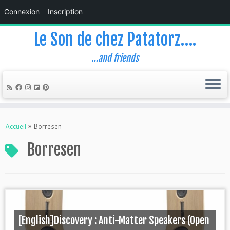
Connexion
Inscription
Le Son de chez Patatorz….
…and friends
Skip
to
Accueil
»
Borresen
content
Borresen
[English]Discovery : Anti-Matter Speakers (Open