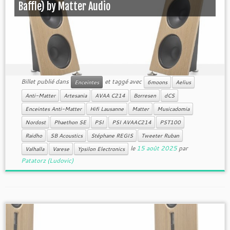
Baffle) by Matter Audio
Billet publié dans
et taggé avec
Enceintes
6moons
Aelius
Anti-Matter
Artesania
AVAA C214
Borresen
dCS
Enceintes Anti-Matter
Hifi Lausanne
Matter
Musicadomia
Nordost
Phaethon SE
PSI
PSI AVAAC214
PST100
Raidho
SB Acoustics
Stéphane REGIS
Tweeter Ruban
le
15 août 2025
par
Valhalla
Varese
Ypsilon Electronics
Patatorz (Ludovic)