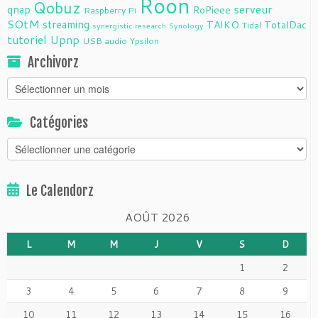
Roon
Qobuz
serveur
qnap
RoPieee
Raspberry Pi
SOtM
streaming
TAIKO
TotalDac
Tidal
synergistic research
Synology
tutoriel
Upnp
USB audio
Ypsilon
Archivorz
Archivorz
Catégories
Catégories
Le Calendorz
AOÛT 2026
L
M
M
J
V
S
D
1
2
3
4
5
6
7
8
9
10
11
12
13
14
15
16