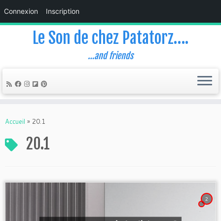
Connexion
Inscription
Le Son de chez Patatorz….
…and friends
Skip
to
Accueil
»
20.1
content
20.1
2