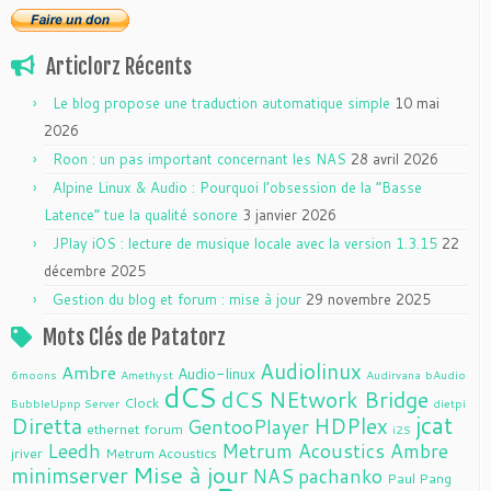
Articlorz Récents
Le blog propose une traduction automatique simple
10 mai
2026
Roon : un pas important concernant les NAS
28 avril 2026
Alpine Linux & Audio : Pourquoi l’obsession de la “Basse
Latence” tue la qualité sonore
3 janvier 2026
JPlay iOS : lecture de musique locale avec la version 1.3.15
22
décembre 2025
Gestion du blog et forum : mise à jour
29 novembre 2025
Mots Clés de Patatorz
Audiolinux
Ambre
Audio-linux
6moons
Amethyst
Audirvana
bAudio
dCS
dCS NEtwork Bridge
Clock
BubbleUpnp Server
dietpi
jcat
Diretta
HDPlex
GentooPlayer
ethernet
forum
i2S
Leedh
Metrum Acoustics Ambre
jriver
Metrum Acoustics
Mise à jour
minimserver
NAS
pachanko
Paul Pang