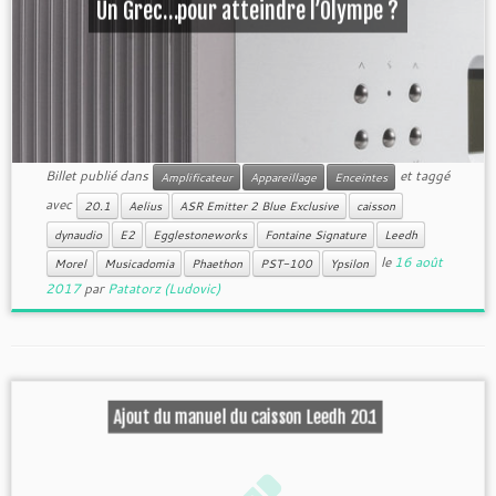
Un Grec…pour atteindre l’Olympe ?
Billet publié dans
et taggé
Amplificateur
Appareillage
Enceintes
avec
20.1
Aelius
ASR Emitter 2 Blue Exclusive
caisson
dynaudio
E2
Egglestoneworks
Fontaine Signature
Leedh
le
16 août
Morel
Musicadomia
Phaethon
PST-100
Ypsilon
2017
par
Patatorz (Ludovic)
Ajout du manuel du caisson Leedh 20.1