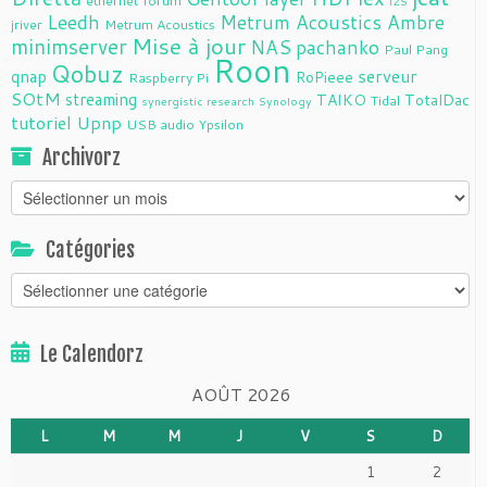
ethernet
forum
i2S
Leedh
Metrum Acoustics Ambre
jriver
Metrum Acoustics
Mise à jour
minimserver
NAS
pachanko
Paul Pang
Roon
Qobuz
serveur
qnap
RoPieee
Raspberry Pi
SOtM
streaming
TAIKO
TotalDac
Tidal
synergistic research
Synology
tutoriel
Upnp
USB audio
Ypsilon
Archivorz
Archivorz
Catégories
Catégories
Le Calendorz
AOÛT 2026
L
M
M
J
V
S
D
1
2