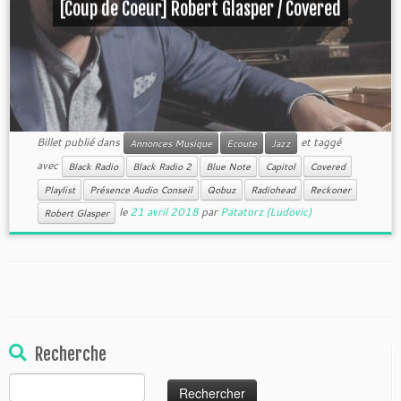
[Coup de Coeur] Robert Glasper / Covered
Billet publié dans
et taggé
Annonces Musique
Ecoute
Jazz
avec
Black Radio
Black Radio 2
Blue Note
Capitol
Covered
Playlist
Présence Audio Conseil
Qobuz
Radiohead
Reckoner
le
21 avril 2018
par
Patatorz (Ludovic)
Robert Glasper
Recherche
Rechercher :