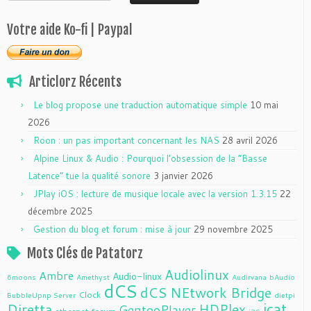
Votre aide Ko-fi | Paypal
Articlorz Récents
Le blog propose une traduction automatique simple
10 mai
2026
Roon : un pas important concernant les NAS
28 avril 2026
Alpine Linux & Audio : Pourquoi l’obsession de la “Basse
Latence” tue la qualité sonore
3 janvier 2026
JPlay iOS : lecture de musique locale avec la version 1.3.15
22
décembre 2025
Gestion du blog et forum : mise à jour
29 novembre 2025
Mots Clés de Patatorz
Audiolinux
Ambre
Audio-linux
6moons
Amethyst
Audirvana
bAudio
dCS
dCS NEtwork Bridge
Clock
BubbleUpnp Server
dietpi
jcat
Diretta
HDPlex
GentooPlayer