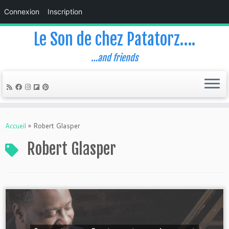
Connexion
Inscription
Le Son de chez Patatorz….
…and friends
Skip
to
Accueil
»
Robert Glasper
content
Robert Glasper