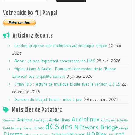
Votre aide Ko-fi | Paypal
Articlorz Récents
Le blog propose une traduction automatique simple
10 mai
2026
Roon : un pas important concernant les NAS
28 avril 2026
Alpine Linux & Audio : Pourquoi l’obsession de la “Basse
Latence” tue la qualité sonore
3 janvier 2026
JPlay iOS : lecture de musique locale avec la version 1.3.15
22
décembre 2025
Gestion du blog et forum : mise à jour
29 novembre 2025
Mots Clés de Patatorz
Audiolinux
Ambre
Audio-linux
6moons
Amethyst
Audirvana
bAudio
dCS
dCS NEtwork Bridge
Clock
BubbleUpnp Server
dietpi
jcat
Diretta
HDPlex
GentooPlayer