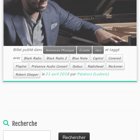
Billet publié dans
et taggé
Annonces Musique
Ecoute
Jazz
avec
Black Radio
Black Radio 2
Blue Note
Capitol
Covered
Playlist
Présence Audio Conseil
Qobuz
Radiohead
Reckoner
le
21 avril 2018
par
Patatorz (Ludovic)
Robert Glasper
Recherche
Rechercher :