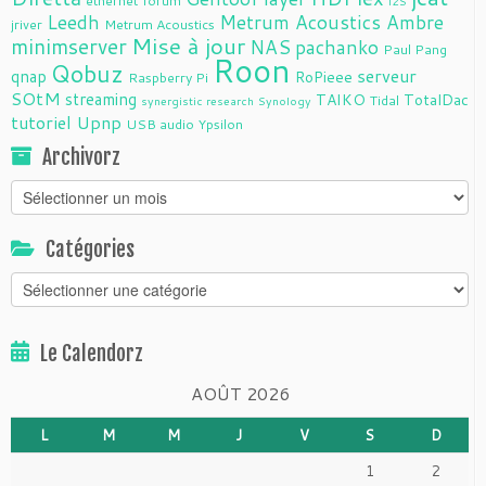
ethernet
forum
i2S
Leedh
Metrum Acoustics Ambre
jriver
Metrum Acoustics
Mise à jour
minimserver
NAS
pachanko
Paul Pang
Roon
Qobuz
serveur
qnap
RoPieee
Raspberry Pi
SOtM
streaming
TAIKO
TotalDac
Tidal
synergistic research
Synology
tutoriel
Upnp
USB audio
Ypsilon
Archivorz
Archivorz
Catégories
Catégories
Le Calendorz
AOÛT 2026
L
M
M
J
V
S
D
1
2