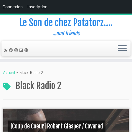
Connexion
Inscription
Le Son de chez Patatorz….
…and friends
Skip
to
Accueil
»
Black Radio 2
content
Black Radio 2
[Coup de Coeur] Robert Glasper / Covered