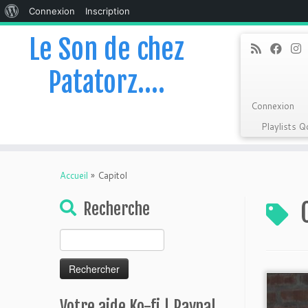
À
Connexion
Inscription
propos
Le Son de chez
de
Patatorz….
WordPress
Connexion
Playlists 
Skip
to
Accueil
»
Capitol
content
Recherche
Rechercher :
Votre aide Ko-fi | Paypal