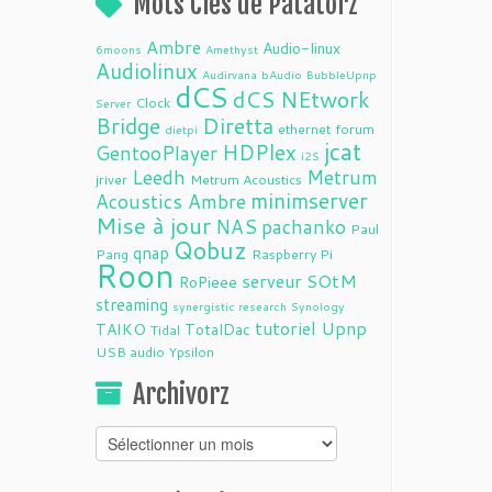
Mots Clés de Patatorz
Ambre
Audio-linux
6moons
Amethyst
Audiolinux
Audirvana
bAudio
BubbleUpnp
dCS
dCS NEtwork
Clock
Server
Bridge
Diretta
ethernet
forum
dietpi
jcat
HDPlex
GentooPlayer
i2S
Leedh
Metrum
jriver
Metrum Acoustics
minimserver
Acoustics Ambre
Mise à jour
NAS
pachanko
Paul
Qobuz
qnap
Pang
Raspberry Pi
Roon
serveur
SOtM
RoPieee
streaming
synergistic research
Synology
tutoriel
Upnp
TAIKO
TotalDac
Tidal
USB audio
Ypsilon
Archivorz
Archivorz