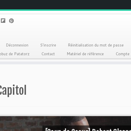
Déconnexion
S’inscrire
Réinitialisation du mot de passe
Qobuz de Patatorz
Contact
Matériel de référence
Compte
Capitol