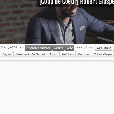
[Coup de Coeur] Robert Glaspe
Billet publié dans
et taggé avec
Annonces Musique
Ecoute
Jazz
Black Radio
Playlist
Présence Audio Conseil
Qobuz
Radiohead
Reckoner
Robert Glasper