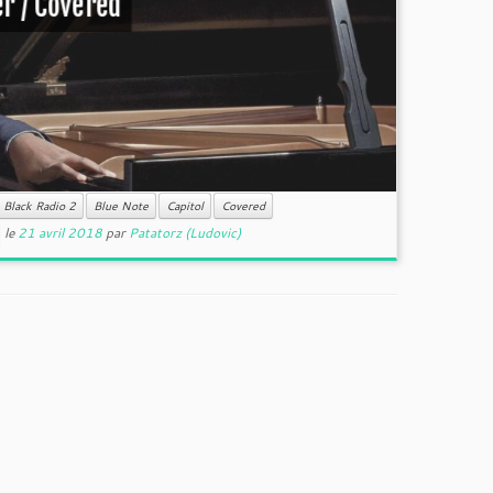
r / Covered
Black Radio 2
Blue Note
Capitol
Covered
le
21 avril 2018
par
Patatorz (Ludovic)