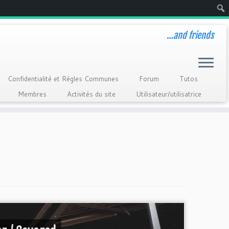
Rech
…and friends
Confidentialité et Règles Communes
Forum
Tutos
Membres
Activités du site
Utilisateur/utilisatrice