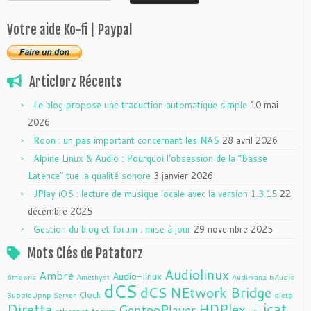
Votre aide Ko-fi | Paypal
Articlorz Récents
Le blog propose une traduction automatique simple
10 mai
2026
Roon : un pas important concernant les NAS
28 avril 2026
Alpine Linux & Audio : Pourquoi l’obsession de la “Basse
Latence” tue la qualité sonore
3 janvier 2026
JPlay iOS : lecture de musique locale avec la version 1.3.15
22
décembre 2025
Gestion du blog et forum : mise à jour
29 novembre 2025
Mots Clés de Patatorz
Audiolinux
Ambre
Audio-linux
6moons
Amethyst
Audirvana
bAudio
dCS
dCS NEtwork Bridge
Clock
BubbleUpnp Server
dietpi
jcat
Diretta
HDPlex
GentooPlayer