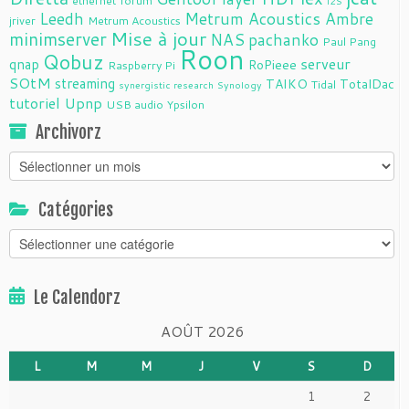
ethernet
forum
i2S
Leedh
Metrum Acoustics Ambre
jriver
Metrum Acoustics
Mise à jour
minimserver
NAS
pachanko
Paul Pang
Roon
Qobuz
serveur
qnap
RoPieee
Raspberry Pi
SOtM
streaming
TAIKO
TotalDac
Tidal
synergistic research
Synology
tutoriel
Upnp
USB audio
Ypsilon
Archivorz
Archivorz
Catégories
Catégories
Le Calendorz
AOÛT 2026
L
M
M
J
V
S
D
1
2