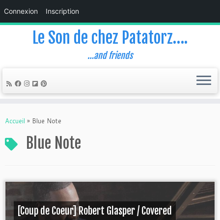
Connexion
Inscription
Le Son de chez Patatorz….
…and friends
Skip
to
Accueil
»
Blue Note
content
Blue Note
[Coup de Coeur] Robert Glasper / Covered