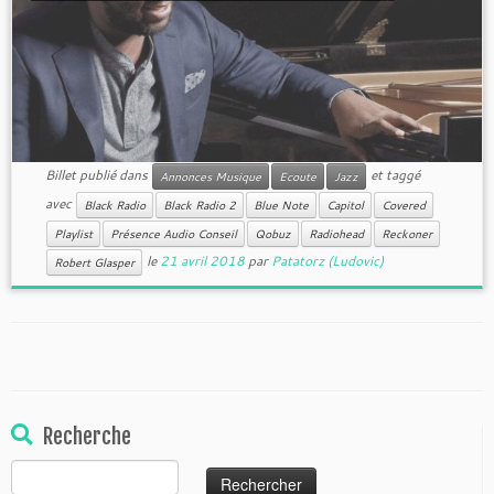
Billet publié dans
et taggé
Annonces Musique
Ecoute
Jazz
avec
Black Radio
Black Radio 2
Blue Note
Capitol
Covered
Playlist
Présence Audio Conseil
Qobuz
Radiohead
Reckoner
le
21 avril 2018
par
Patatorz (Ludovic)
Robert Glasper
Recherche
Rechercher :