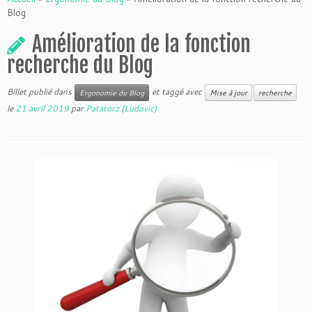
Blog
Amélioration de la fonction
recherche du Blog
Billet publié dans
et taggé avec
Ergonomie du Blog
Mise à jour
recherche
le
21 avril 2019
par
Patatorz (Ludovic)