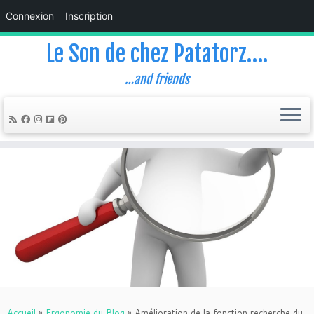
Connexion
Inscription
Le Son de chez Patatorz….
…and friends
Skip
to
content
Accueil
»
Ergonomie du Blog
»
Amélioration de la fonction recherche du