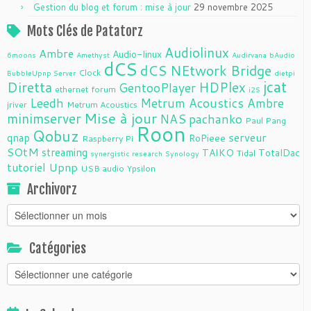
Gestion du blog et forum : mise à jour
29 novembre 2025
Mots Clés de Patatorz
Audiolinux
Ambre
Audio-linux
6moons
Amethyst
Audirvana
bAudio
dCS
dCS NEtwork Bridge
Clock
BubbleUpnp Server
dietpi
jcat
Diretta
HDPlex
GentooPlayer
ethernet
forum
i2S
Leedh
Metrum Acoustics Ambre
jriver
Metrum Acoustics
Mise à jour
minimserver
NAS
pachanko
Paul Pang
Roon
Qobuz
serveur
qnap
RoPieee
Raspberry Pi
SOtM
streaming
TAIKO
TotalDac
Tidal
synergistic research
Synology
tutoriel
Upnp
USB audio
Ypsilon
Archivorz
Archivorz
Catégories
Catégories