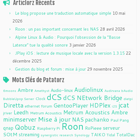
Articlorz Récents
Le blog propose une traduction automatique simple
10 mai
2026
Roon : un pas important concernant les NAS
28 avril 2026
Alpine Linux & Audio : Pourquoi l’obsession de la “Basse
Latence” tue la qualité sonore
3 janvier 2026
JPlay iOS : lecture de musique locale avec la version 1.3.15
22
décembre 2025
Gestion du blog et forum : mise à jour
29 novembre 2025
Mots Clés de Patatorz
Audiolinux
Ambre
Audio-linux
6moons
Amethyst
Audirvana
bAudio
dCS
dCS NEtwork Bridge
Clock
BubbleUpnp Server
dietpi
jcat
Diretta
HDPlex
GentooPlayer
ethernet
forum
i2S
Leedh
Metrum Acoustics Ambre
jriver
Metrum Acoustics
Mise à jour
minimserver
NAS
pachanko
Paul Pang
Roon
Qobuz
serveur
qnap
RoPieee
Raspberry Pi
SOtM
streaming
TAIKO
TotalDac
Tidal
synergistic research
Synology