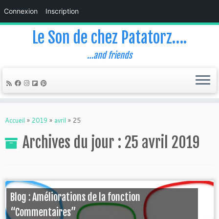
Connexion
Inscription
Le Son de chez Patatorz….
…and friends
Skip
to
Accueil
»
2019
»
avril
»
25
content
Archives du jour :
25 avril 2019
Blog : Améliorations de la fonction
“Commentaires”