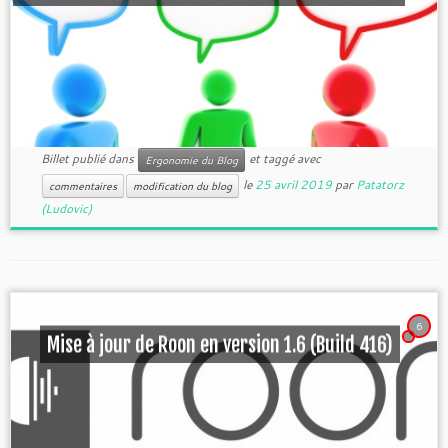
Billet publié dans
et taggé avec
Ergonomie du Blog
le
25 avril 2019
par
Patatorz
commentaires
modification du blog
(Ludovic)
6
Mise à jour de Roon en version 1.6 (Build 416)