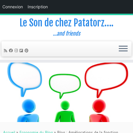
Connexion
Inscription
Le Son de chez Patatorz….
…and friends
Skip
to
content
Accueil
»
Ergonomie du Blog
»
Blog : Améliorations de la fonction