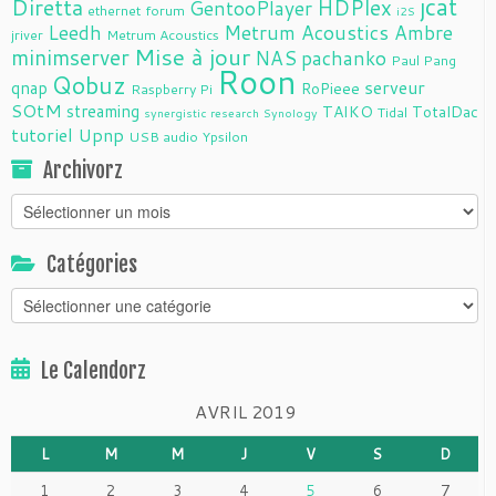
jcat
Diretta
HDPlex
GentooPlayer
ethernet
forum
i2S
Leedh
Metrum Acoustics Ambre
jriver
Metrum Acoustics
Mise à jour
minimserver
NAS
pachanko
Paul Pang
Roon
Qobuz
serveur
qnap
RoPieee
Raspberry Pi
SOtM
streaming
TAIKO
TotalDac
Tidal
synergistic research
Synology
tutoriel
Upnp
USB audio
Ypsilon
Archivorz
Archivorz
Catégories
Catégories
Le Calendorz
AVRIL 2019
L
M
M
J
V
S
D
1
2
3
4
5
6
7