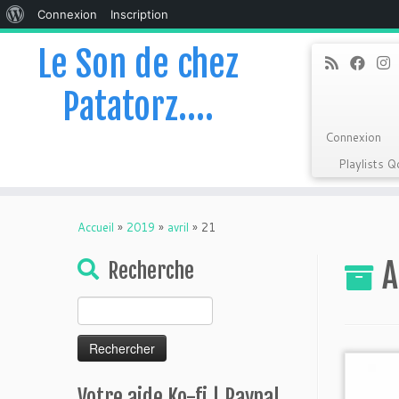
À
Connexion
Inscription
propos
Le Son de chez
de
Patatorz….
WordPress
Connexion
Playlists 
Skip
to
Accueil
»
2019
»
avril
»
21
content
A
Recherche
Rechercher :
Votre aide Ko-fi | Paypal