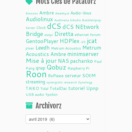
Mots Clés de Patatorz
Ambre
Audio-linux
6moons
Amethyst
Audiolinux
Audirvana
bAudio
BubbleUpnp
dCS
dCS NEtwork
Clock
Server
Bridge
Diretta
ethernet
forum
dietpi
jcat
HDPlex
GentooPlayer
i2S
Leedh
Metrum
jriver
Metrum Acoustics
minimserver
Acoustics Ambre
Mise à jour
NAS
pachanko
Paul
Qobuz
qnap
Pang
Raspberry Pi
Roon
serveur
SOtM
RoPieee
streaming
synergistic research
Synology
tutoriel
Upnp
TAIKO
TotalDac
Tidal
USB audio
Ypsilon
Archivorz
Archivorz