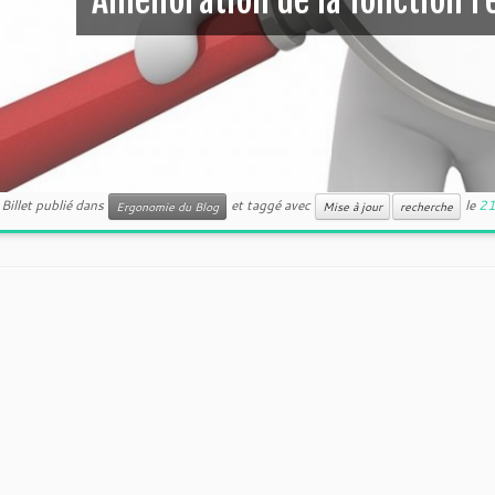
Amélioration de la fonction 
Billet publié dans
et taggé avec
le
21
Ergonomie du Blog
Mise à jour
recherche