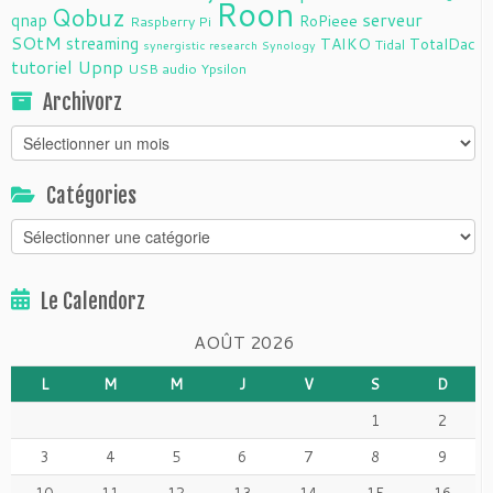
Roon
Qobuz
serveur
qnap
RoPieee
Raspberry Pi
SOtM
streaming
TAIKO
TotalDac
Tidal
synergistic research
Synology
tutoriel
Upnp
USB audio
Ypsilon
Archivorz
Archivorz
Catégories
Catégories
Le Calendorz
AOÛT 2026
L
M
M
J
V
S
D
1
2
3
4
5
6
7
8
9