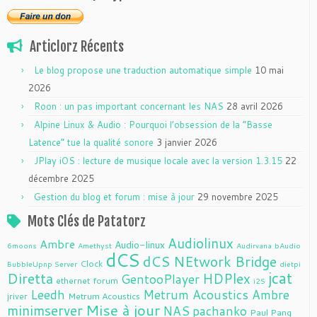
Articlorz Récents
Le blog propose une traduction automatique simple
10 mai
2026
Roon : un pas important concernant les NAS
28 avril 2026
Alpine Linux & Audio : Pourquoi l’obsession de la “Basse
Latence” tue la qualité sonore
3 janvier 2026
JPlay iOS : lecture de musique locale avec la version 1.3.15
22
décembre 2025
Gestion du blog et forum : mise à jour
29 novembre 2025
Mots Clés de Patatorz
Audiolinux
Ambre
Audio-linux
6moons
Amethyst
Audirvana
bAudio
dCS
dCS NEtwork Bridge
Clock
BubbleUpnp Server
dietpi
jcat
Diretta
HDPlex
GentooPlayer
ethernet
forum
i2S
Leedh
Metrum Acoustics Ambre
jriver
Metrum Acoustics
Mise à jour
minimserver
NAS
pachanko
Paul Pang