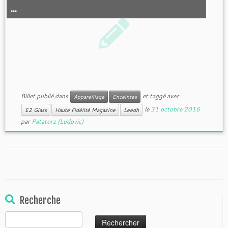
...
Billet publié dans
et taggé avec
Appareillage
Enceintes
le
31 octobre 2016
E2 Glass
Haute Fidélité Magazine
Leedh
par
Patatorz (Ludovic)
Recherche
Rechercher :