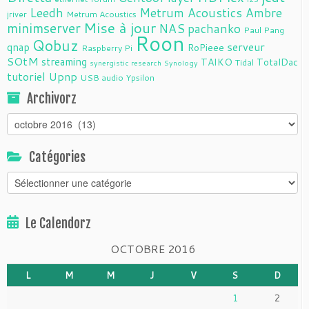
Leedh
Metrum Acoustics Ambre
jriver
Metrum Acoustics
Mise à jour
minimserver
NAS
pachanko
Paul Pang
Roon
Qobuz
serveur
qnap
RoPieee
Raspberry Pi
SOtM
streaming
TAIKO
TotalDac
Tidal
synergistic research
Synology
tutoriel
Upnp
USB audio
Ypsilon
Archivorz
Archivorz
Catégories
Catégories
Le Calendorz
OCTOBRE 2016
L
M
M
J
V
S
D
1
2