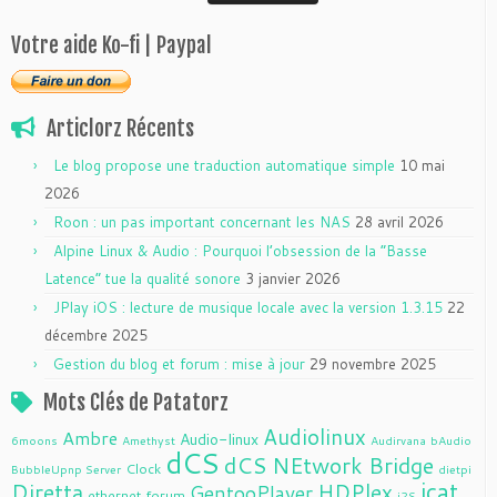
Votre aide Ko-fi | Paypal
Articlorz Récents
Le blog propose une traduction automatique simple
10 mai
2026
Roon : un pas important concernant les NAS
28 avril 2026
Alpine Linux & Audio : Pourquoi l’obsession de la “Basse
Latence” tue la qualité sonore
3 janvier 2026
JPlay iOS : lecture de musique locale avec la version 1.3.15
22
décembre 2025
Gestion du blog et forum : mise à jour
29 novembre 2025
Mots Clés de Patatorz
Audiolinux
Ambre
Audio-linux
6moons
Amethyst
Audirvana
bAudio
dCS
dCS NEtwork Bridge
Clock
BubbleUpnp Server
dietpi
jcat
Diretta
HDPlex
GentooPlayer
ethernet
forum
i2S