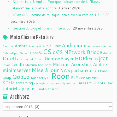
Alpine Linux & Audio : Pourquoi l’obsession de la “Basse
Latence” tue la qualité sonore
3 janvier 2026
JPlay iOS : lecture de musique locale avec la version 1.3.15
22
décembre 2025
Gestion du blog et forum : mise à jour
29 novembre 2025
Mots Clés de Patatorz
Audiolinux
Ambre
Audio-linux
6moons
Amethyst
Audirvana
bAudio
dCS
dCS NEtwork Bridge
Clock
BubbleUpnp Server
dietpi
jcat
Diretta
HDPlex
GentooPlayer
ethernet
forum
i2S
Leedh
Metrum Acoustics Ambre
jriver
Metrum Acoustics
Mise à jour
minimserver
NAS
pachanko
Paul Pang
Roon
Qobuz
serveur
qnap
RoPieee
Raspberry Pi
SOtM
streaming
TAIKO
TotalDac
Tidal
synergistic research
Synology
tutoriel
Upnp
USB audio
Ypsilon
Archivorz
Archivorz