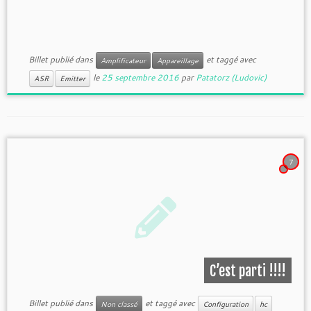
Billet publié dans
et taggé avec
Amplificateur
Appareillage
le
25 septembre 2016
par
Patatorz (Ludovic)
ASR
Emitter
7
C’est parti !!!!
Billet publié dans
et taggé avec
Non classé
Configuration
hc