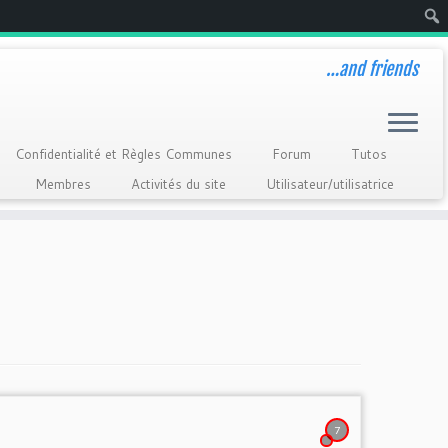
Rech
…and friends
Confidentialité et Règles Communes
Forum
Tutos
Membres
Activités du site
Utilisateur/utilisatrice
7