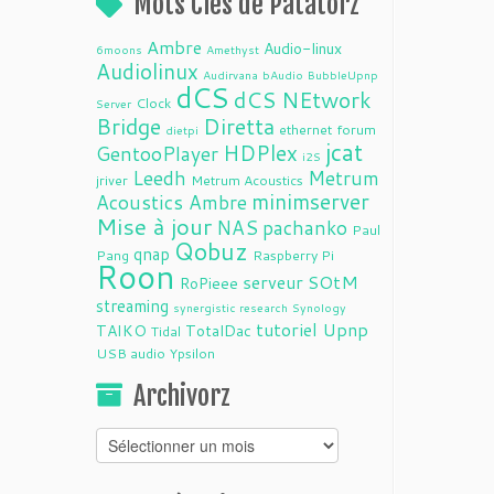
Mots Clés de Patatorz
Ambre
Audio-linux
6moons
Amethyst
Audiolinux
Audirvana
bAudio
BubbleUpnp
dCS
dCS NEtwork
Clock
Server
Bridge
Diretta
ethernet
forum
dietpi
jcat
HDPlex
GentooPlayer
i2S
Leedh
Metrum
jriver
Metrum Acoustics
minimserver
Acoustics Ambre
Mise à jour
NAS
pachanko
Paul
Qobuz
qnap
Pang
Raspberry Pi
Roon
serveur
SOtM
RoPieee
streaming
synergistic research
Synology
tutoriel
Upnp
TAIKO
TotalDac
Tidal
USB audio
Ypsilon
Archivorz
Archivorz