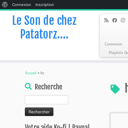
À
Connexion
Inscription
propos
Le Son de chez
de
Patatorz….
WordPress
Connexion
Playlists 
Skip
to
Accueil
»
hc
content
Recherche
Rechercher :
Votre aide Ko-fi | Paypal