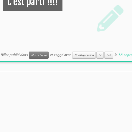
C’est parti !!!!
Billet publié dans
et taggé avec
le
18 sept
Non classé
Configuration
hc
hifi