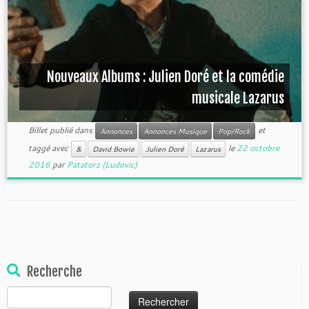
Nouveaux Albums : Julien Doré et la comédie
musicale Lazarus
Billet publié dans
et
Annonces
Annonces Musique
Pop/Rock
taggé avec
le
22 octobre
&
David Bowie
Julien Doré
Lazarus
2016
par
Patatorz (Ludovic)
Recherche
Rechercher :