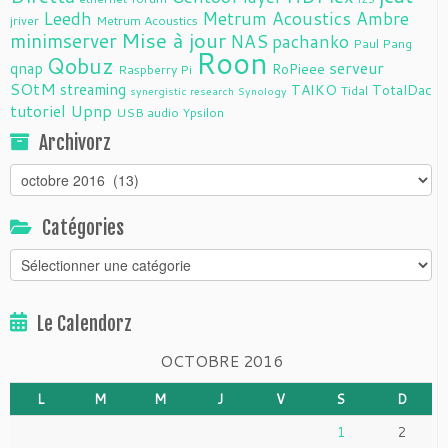
Leedh
Metrum Acoustics Ambre
jriver
Metrum Acoustics
Mise à jour
minimserver
NAS
pachanko
Paul Pang
Roon
Qobuz
serveur
qnap
RoPieee
Raspberry Pi
SOtM
streaming
TAIKO
TotalDac
Tidal
synergistic research
Synology
tutoriel
Upnp
USB audio
Ypsilon
Archivorz
Archivorz
Catégories
Catégories
Le Calendorz
OCTOBRE 2016
L
M
M
J
V
S
D
1
2