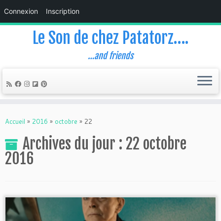
Connexion
Inscription
Le Son de chez Patatorz….
…and friends
Skip
to
Accueil
»
2016
»
octobre
»
22
content
Archives du jour :
22 octobre
2016