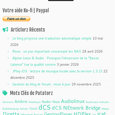
Votre aide Ko-fi | Paypal
Articlorz Récents
Le blog propose une traduction automatique simple
10 mai
2026
Roon : un pas important concernant les NAS
28 avril 2026
Alpine Linux & Audio : Pourquoi l’obsession de la “Basse
Latence” tue la qualité sonore
3 janvier 2026
JPlay iOS : lecture de musique locale avec la version 1.3.15
22
décembre 2025
Gestion du blog et forum : mise à jour
29 novembre 2025
Mots Clés de Patatorz
Audiolinux
Ambre
Audio-linux
6moons
Amethyst
Audirvana
bAudio
dCS
dCS NEtwork Bridge
Clock
BubbleUpnp Server
dietpi
jcat
Diretta
HDPlex
GentooPlayer
ethernet
forum
i2S