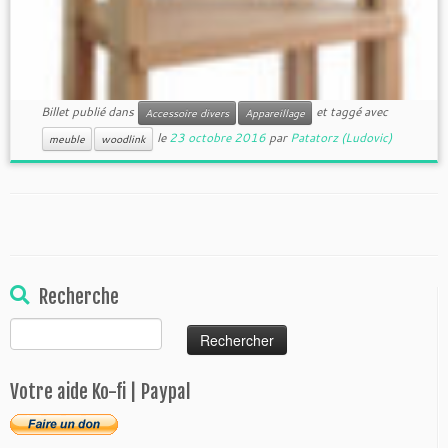
Billet publié dans
et taggé avec
Accessoire divers
Appareillage
le
23 octobre 2016
par
Patatorz (Ludovic)
meuble
woodlink
Recherche
Rechercher :
Votre aide Ko-fi | Paypal