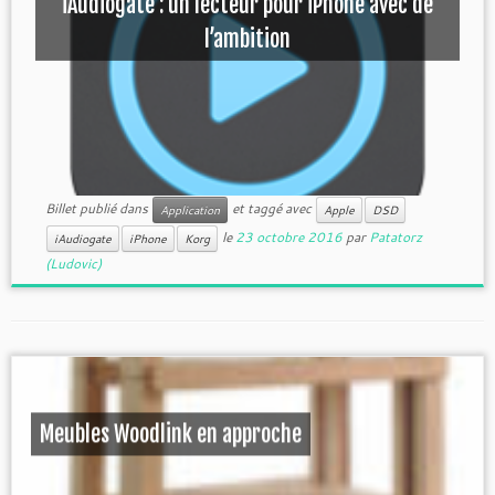
iAudiogate : un lecteur pour iPhone avec de
l’ambition
Billet publié dans
et taggé avec
Application
Apple
DSD
le
23 octobre 2016
par
Patatorz
iAudiogate
iPhone
Korg
(Ludovic)
Meubles Woodlink en approche