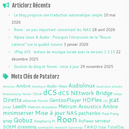
Articlorz Récents
Le blog propose une traduction automatique simple
10 mai
2026
Roon : un pas important concernant les NAS
28 avril 2026
Alpine Linux & Audio : Pourquoi l’obsession de la “Basse
Latence” tue la qualité sonore
3 janvier 2026
JPlay iOS : lecture de musique locale avec la version 1.3.15
22
décembre 2025
Gestion du blog et forum : mise à jour
29 novembre 2025
Mots Clés de Patatorz
Audiolinux
Ambre
Audio-linux
6moons
Amethyst
Audirvana
bAudio
dCS
dCS NEtwork Bridge
Clock
BubbleUpnp Server
dietpi
jcat
Diretta
HDPlex
GentooPlayer
ethernet
forum
i2S
Leedh
Metrum Acoustics Ambre
jriver
Metrum Acoustics
Mise à jour
minimserver
NAS
pachanko
Paul Pang
Roon
Qobuz
serveur
qnap
RoPieee
Raspberry Pi
SOtM
streaming
TAIKO
TotalDac
Tidal
synergistic research
Synology