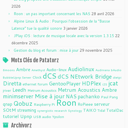
2026
Roon : un pas important concernant les NAS
28 avril 2026
Alpine Linux & Audio : Pourquoi l’obsession de la “Basse
Latence” tue la qualité sonore
3 janvier 2026
JPlay iOS : lecture de musique locale avec la version 1.3.15
22
décembre 2025
Gestion du blog et forum : mise à jour
29 novembre 2025
Mots Clés de Patatorz
Audiolinux
Ambre
Audio-linux
6moons
Amethyst
Audirvana
bAudio
dCS
dCS NEtwork Bridge
Clock
BubbleUpnp Server
dietpi
jcat
Diretta
HDPlex
GentooPlayer
ethernet
forum
i2S
Leedh
Metrum Acoustics Ambre
jriver
Metrum Acoustics
Mise à jour
minimserver
NAS
pachanko
Paul Pang
Roon
Qobuz
serveur
qnap
RoPieee
Raspberry Pi
SOtM
streaming
TAIKO
TotalDac
Tidal
synergistic research
Synology
tutoriel
Upnp
USB audio
Ypsilon
Archivorz