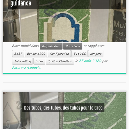
guidance
Billet publié dans
et taggé avec
Amplificateur
Non classé
5687
Bendix 6900
Configuration
E182CC
jumpers
le
27 août 2020
par
Tube rolling
tubes
Ypsilon Phaethon
Patatorz (Ludovic)
Des tubes, des tubes, des tubes pour le Grec