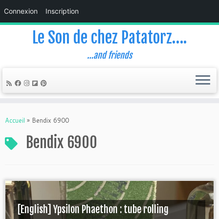
Connexion
Inscription
Le Son de chez Patatorz….
…and friends
Skip
to
Accueil
»
Bendix 6900
content
Bendix 6900
[English] Ypsilon Phaethon : tube rolling