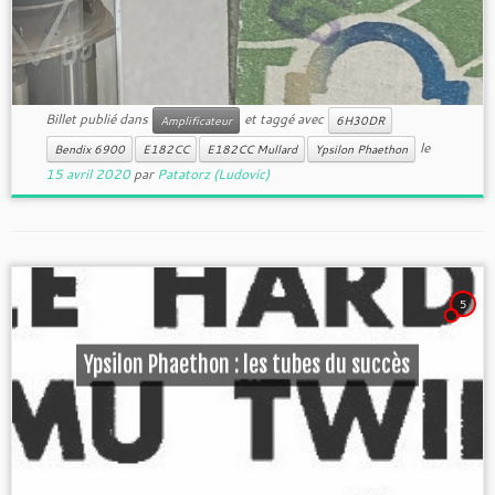
Billet publié dans
et taggé avec
Amplificateur
6H30DR
le
Bendix 6900
E182CC
E182CC Mullard
Ypsilon Phaethon
15 avril 2020
par
Patatorz (Ludovic)
5
Ypsilon Phaethon : les tubes du succès