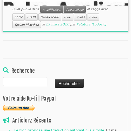
Billet publié dans
et taggé avec
Amplificateur
Appareillage
5687
6H30
Bendix 6900
écran
shield
tubes
le
29 mars 2020
par
Patatorz (Ludovic)
Ypsilon Phaethon
Recherche
Rechercher :
Votre aide Ko-fi | Paypal
Articlorz Récents
Le blog propose une traduction automatique simple
10 mai