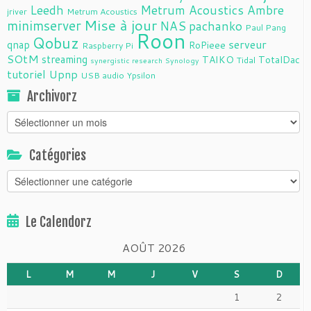
Leedh
Metrum Acoustics Ambre
jriver
Metrum Acoustics
Mise à jour
minimserver
NAS
pachanko
Paul Pang
Roon
Qobuz
serveur
qnap
RoPieee
Raspberry Pi
SOtM
streaming
TAIKO
TotalDac
Tidal
synergistic research
Synology
tutoriel
Upnp
USB audio
Ypsilon
Archivorz
Archivorz
Catégories
Catégories
Le Calendorz
AOÛT 2026
L
M
M
J
V
S
D
1
2