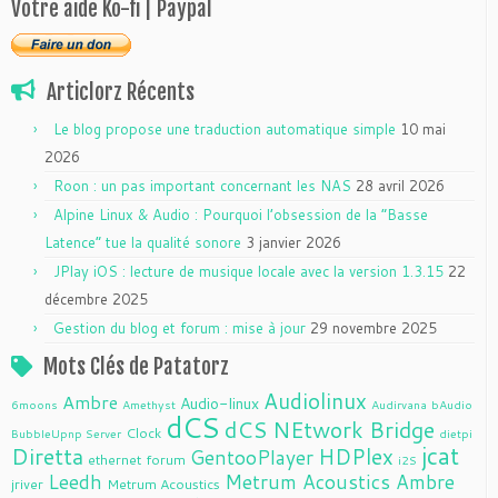
Votre aide Ko-fi | Paypal
Articlorz Récents
Le blog propose une traduction automatique simple
10 mai
2026
Roon : un pas important concernant les NAS
28 avril 2026
Alpine Linux & Audio : Pourquoi l’obsession de la “Basse
Latence” tue la qualité sonore
3 janvier 2026
JPlay iOS : lecture de musique locale avec la version 1.3.15
22
décembre 2025
Gestion du blog et forum : mise à jour
29 novembre 2025
Mots Clés de Patatorz
Audiolinux
Ambre
Audio-linux
6moons
Amethyst
Audirvana
bAudio
dCS
dCS NEtwork Bridge
Clock
BubbleUpnp Server
dietpi
jcat
Diretta
HDPlex
GentooPlayer
ethernet
forum
i2S
Leedh
Metrum Acoustics Ambre
jriver
Metrum Acoustics