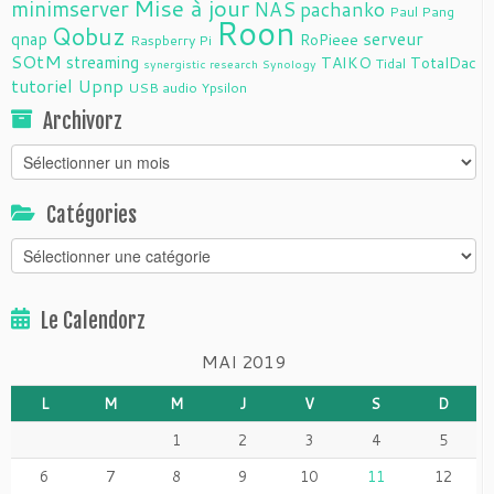
Mise à jour
minimserver
NAS
pachanko
Paul Pang
Roon
Qobuz
serveur
qnap
RoPieee
Raspberry Pi
SOtM
streaming
TAIKO
TotalDac
Tidal
synergistic research
Synology
tutoriel
Upnp
USB audio
Ypsilon
Archivorz
Archivorz
Catégories
Catégories
Le Calendorz
MAI 2019
L
M
M
J
V
S
D
1
2
3
4
5
6
7
8
9
10
11
12