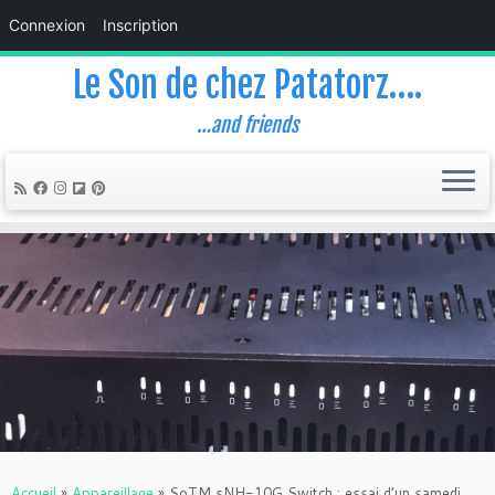
Connexion
Inscription
Le Son de chez Patatorz….
…and friends
Skip
to
content
Accueil
»
Appareillage
»
SoTM sNH-10G Switch : essai d’un samedi