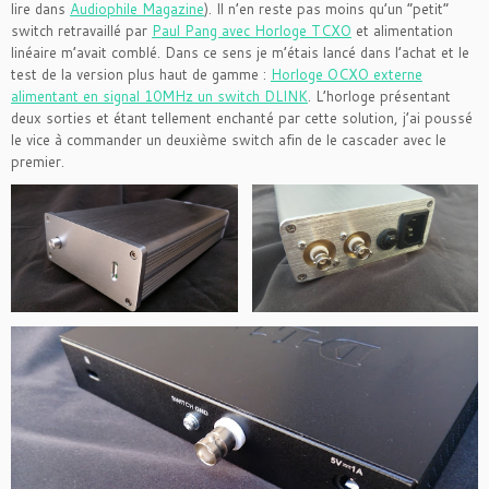
lire dans
Audiophile Magazine
). Il n’en reste pas moins qu’un “petit”
switch retravaillé par
Paul Pang avec Horloge TCXO
et alimentation
linéaire m’avait comblé. Dans ce sens je m’étais lancé dans l’achat et le
test de la version plus haut de gamme :
Horloge OCXO externe
alimentant en signal 10MHz un switch DLINK
. L’horloge présentant
deux sorties et étant tellement enchanté par cette solution, j’ai poussé
le vice à commander un deuxième switch afin de le cascader avec le
premier.