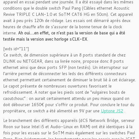
appareil en essai pendant une journée. Il a été essayé dans les mêmes
conditions que le double switch Paul Pang (Câbles ethernet Acoustic
Revive TRIPLE C LAN-1.0 et SoTM CAT6 HG en 50cm). Cet appareil
avait à peu près 120h de rôdage. Les essais ont démarré après deux
heures de chauffe afin de s’assurer de la bonne tenue de la clock
interne.
Ah oui….en effet, ce n’est pas la version de base qui a été
testée mais la version avec horloge sCLK-EX
.
[wds id=”11″]
Ce switch, de dimension supérieure à un 8 ports standard de chez
DLINK ou NETGEAR, dans sa livrée noire, propose donc 8 ports
ethernet ainsi que deux ports SFP (non testés). Un interrupteur sur
l’arrière permet de déconnecter les leds des différents connecteurs
ethernet permettant certainement de diminuer le bruit lié à cet éclairage.
Le capot présente de nombreuses ouvertures favorisant le
refroidissement. A noter que les pieds sont de “vulgaires bouts de
caoutchouc” : on aurait certainement attendu un peu mieux quand on
doit débourser 1650€ pour s’offrir ce produit. Pour conclure le tour du
propriétaire, ce switch a été alimenté en 9V par une
Uptone JS2
.
Le branchement des différents appareils (dCS Network Bridge, serveur
Roon sur base Intel i5 et Audio-Linux en RAM) ont été identiques à la
fois pour les essais sur le SoTM mais également sur les switches Paul
Pang. Bien évidemment, les branchements pour les essais avec la JCAT