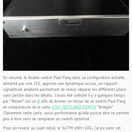
En résumé, le double switch Paul Pang dans sa configuration actuelle,
alimenté par une JS2, apporte une dynamique accrue, un rapport
signal/bruit amélioré permettant de mieux séparer les différents plans
sans perdre dans les détails. J’avais été sollicité il y a quelques temps
par “Renan” sur ce
fil
afin de donner un retour de ce switch Paul Pang
en comparaison de la carte
JCAT NETCARD FEMTO
“bridgée”.
Clairement cette carte, aussi performance qu’elle puisse être ne permet
pas à mon sens de remplacer un switch optimisé.
Pour en revenir au sujet initial, le SoTM sNH-10G, j’ai pu avoir cet