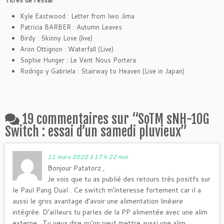
Kyle Eastwood : Letter from Iwo Jima
Patricia BARBER : Autumn Leaves
Birdy : Skinny Love (live)
Aron Ottignon : Waterfall (Live)
Sophie Hunger : Le Vent Nous Portera
Rodrigo y Gabriela : Stairway to Heaven (Live in Japan)
19 commentaires sur “
SoTM sNH-10G
Switch : essai d’un samedi pluvieux
”
11 mars 2020 à 17 h 22 min
Bonjour Patatorz ,
Je vois que tu as publié des retours très positfs sur
le Paul Pang Dual . Ce switch m’interesse fortement car il a
aussi le gros avantage d’avoir une alimentation linéaire
intégrée. D’ailleurs tu parles de la PP alimentée avec une alim
externe . Tu veux dire qu’on peut mettre aussi une alim