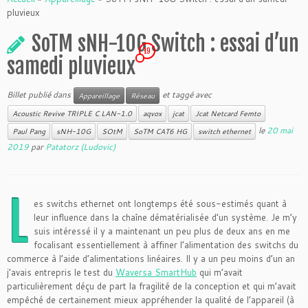
pluvieux
SoTM sNH-10G Switch : essai d’un
19
samedi pluvieux
Billet publié dans
et taggé avec
Appareillage
Réseau
Acoustic Revive TRIPLE C LAN-1.0
aqvox
jcat
Jcat Netcard Femto
le
20 mai
Paul Pang
sNH-10G
SOtM
SoTM CAT6 HG
switch ethernet
2019
par
Patatorz (Ludovic)
L
es switchs ethernet ont longtemps été sous-estimés quant à
leur influence dans la chaîne dématérialisée d’un système. Je m’y
suis intéressé il y a maintenant un peu plus de deux ans en me
focalisant essentiellement à affiner l’alimentation des switchs du
commerce à l’aide d’alimentations linéaires. Il y a un peu moins d’un an
j’avais entrepris le test du
Waversa SmartHub
qui m’avait
particulièrement déçu de part la fragilité de la conception et qui m’avait
empêché de certainement mieux appréhender la qualité de l’appareil (à