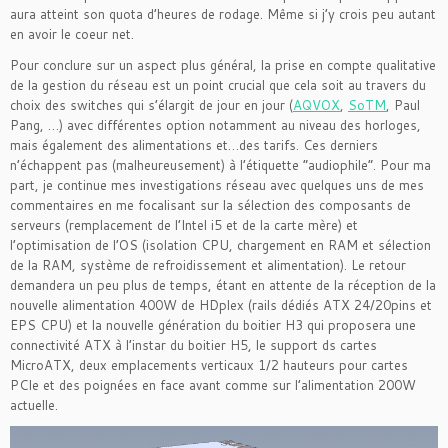
aura atteint son quota d’heures de rodage. Même si j’y crois peu autant
en avoir le coeur net.
Pour conclure sur un aspect plus général, la prise en compte qualitative
de la gestion du réseau est un point crucial que cela soit au travers du
choix des switches qui s’élargit de jour en jour (
AQVOX
,
SoTM
, Paul
Pang, …) avec différentes option notamment au niveau des horloges,
mais également des alimentations et…des tarifs. Ces derniers
n’échappent pas (malheureusement) à l’étiquette “audiophile”. Pour ma
part, je continue mes investigations réseau avec quelques uns de mes
commentaires en me focalisant sur la sélection des composants de
serveurs (remplacement de l’Intel i5 et de la carte mère) et
l’optimisation de l’OS (isolation CPU, chargement en RAM et sélection
de la RAM, système de refroidissement et alimentation). Le retour
demandera un peu plus de temps, étant en attente de la réception de la
nouvelle alimentation 400W de HDplex (rails dédiés ATX 24/20pins et
EPS CPU) et la nouvelle génération du boitier H3 qui proposera une
connectivité ATX à l’instar du boitier H5, le support ds cartes
MicroATX, deux emplacements verticaux 1/2 hauteurs pour cartes
PCIe et des poignées en face avant comme sur l’alimentation 200W
actuelle.