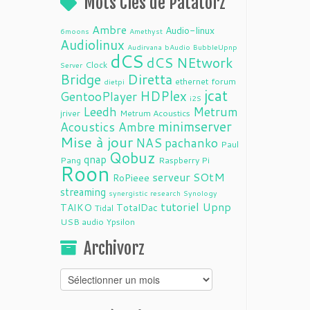
Mots Clés de Patatorz
Ambre
Audio-linux
6moons
Amethyst
Audiolinux
Audirvana
bAudio
BubbleUpnp
dCS
dCS NEtwork
Clock
Server
Bridge
Diretta
ethernet
forum
dietpi
jcat
HDPlex
GentooPlayer
i2S
Leedh
Metrum
jriver
Metrum Acoustics
minimserver
Acoustics Ambre
Mise à jour
NAS
pachanko
Paul
Qobuz
qnap
Pang
Raspberry Pi
Roon
serveur
SOtM
RoPieee
streaming
synergistic research
Synology
tutoriel
Upnp
TAIKO
TotalDac
Tidal
USB audio
Ypsilon
Archivorz
Archivorz