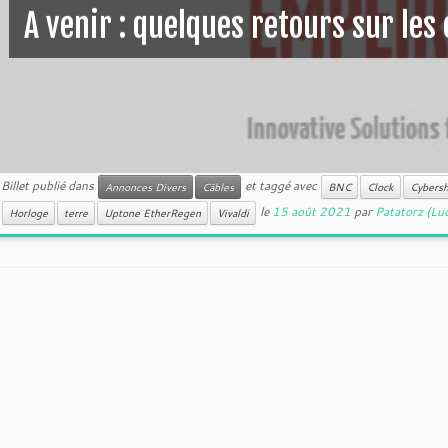
A venir : quelques retours sur les
Billet publié dans
et taggé avec
Annonces Divers
Câbles
BNC
Clock
Cybersh
le
15 août 2021
par
Patatorz (Lu
Horloge
terre
Uptone EtherRegen
Vivaldi