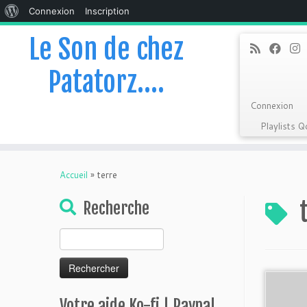
À
Connexion
Inscription
propos
Le Son de chez
de
Patatorz….
WordPress
Connexion
Playlists 
Skip
to
Accueil
»
terre
content
Recherche
Rechercher :
Votre aide Ko-fi | Paypal