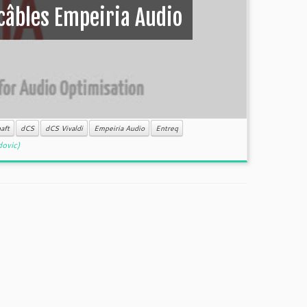
 câbles Empeiria Audio
aft
dCS
dCS Vivaldi
Empeiria Audio
Entreq
dovic)