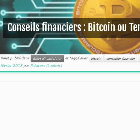
Conseils financiers : Bitcoin ou Te
Billet publié dans
et taggé avec
Billet d'hum(o/e)ur
bitcoin
conseiller financier
février 2018
par
Patatorz (Ludovic)