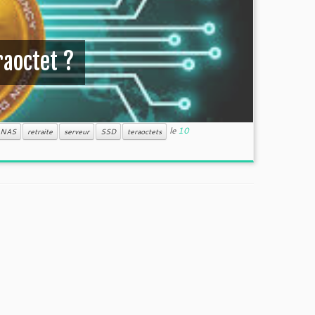
raoctet ?
le
10
NAS
retraite
serveur
SSD
teraoctets