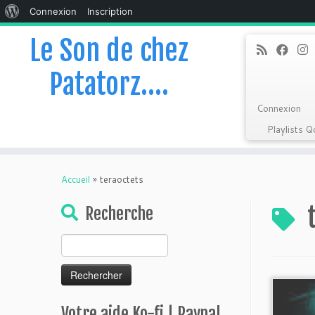
À
Connexion
Inscription
propos
Le Son de chez
de
Patatorz….
WordPress
Connexion
Playlists 
Skip
to
Accueil
»
teraoctets
content
Recherche
Rechercher :
Votre aide Ko-fi | Paypal