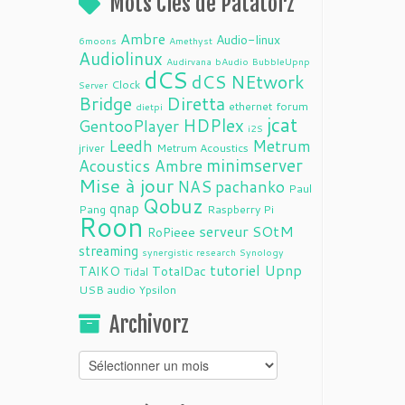
Mots Clés de Patatorz
Ambre
Audio-linux
6moons
Amethyst
Audiolinux
Audirvana
bAudio
BubbleUpnp
dCS
dCS NEtwork
Clock
Server
Bridge
Diretta
ethernet
forum
dietpi
jcat
HDPlex
GentooPlayer
i2S
Leedh
Metrum
jriver
Metrum Acoustics
minimserver
Acoustics Ambre
Mise à jour
NAS
pachanko
Paul
Qobuz
qnap
Pang
Raspberry Pi
Roon
serveur
SOtM
RoPieee
streaming
synergistic research
Synology
tutoriel
Upnp
TAIKO
TotalDac
Tidal
USB audio
Ypsilon
Archivorz
Archivorz