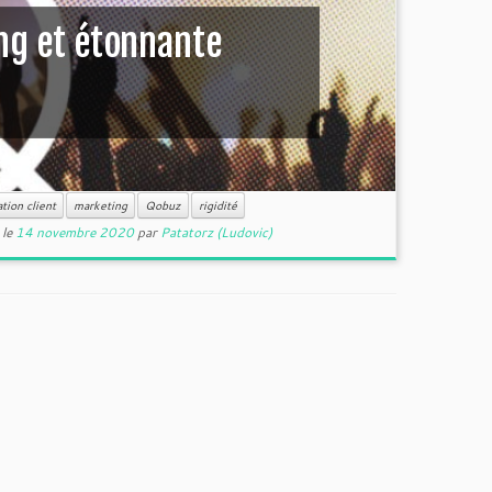
ng et étonnante
tion client
marketing
Qobuz
rigidité
le
14 novembre 2020
par
Patatorz (Ludovic)