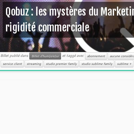
Qobuz : les mystères du Marketi
rigidité commerciale
Billet publié dans
et taggé avec
Billet d'hum(o/e)ur
abonnement
aucune considéra
service client
streaming
studio premier family
studio sublime family
sublime +