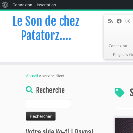
À
Connexion
Inscription
propos
Le Son de chez
de
Patatorz….
WordPress
Connexion
Playlists 
Skip
to
Accueil
»
service client
content
Recherche
Rechercher :
Votre aide Ko-fi | Paypal