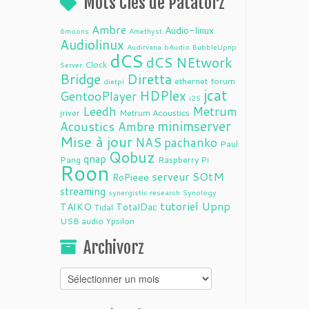
Mots Clés de Patatorz
Ambre
Audio-linux
6moons
Amethyst
Audiolinux
Audirvana
bAudio
BubbleUpnp
dCS
dCS NEtwork
Clock
Server
Bridge
Diretta
ethernet
forum
dietpi
jcat
HDPlex
GentooPlayer
i2S
Leedh
Metrum
jriver
Metrum Acoustics
minimserver
Acoustics Ambre
Mise à jour
NAS
pachanko
Paul
Qobuz
qnap
Pang
Raspberry Pi
Roon
serveur
SOtM
RoPieee
streaming
synergistic research
Synology
tutoriel
Upnp
TAIKO
TotalDac
Tidal
USB audio
Ypsilon
Archivorz
Archivorz