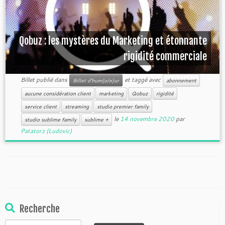
Qobuz : les mystères du Marketing et étonnante
rigidité commerciale
Billet publié dans
et taggé avec
Billet d'hum(o/e)ur
abonnement
aucune considération client
marketing
Qobuz
rigidité
service client
streaming
studio premier family
le
14 novembre 2020
par
studio sublime family
sublime +
Patatorz (Ludovic)
Recherche
Rechercher :