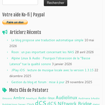
Votre aide Ko-fi | Paypal
Articlorz Récents
Le blog propose une traduction automatique simple
10 mai
2026
Roon : un pas important concernant les NAS
28 avril 2026
Alpine Linux & Audio : Pourquoi l’obsession de la “Basse
Latence” tue la qualité sonore
3 janvier 2026
JPlay iOS : lecture de musique locale avec la version 1.3.15
22
décembre 2025
Gestion du blog et forum : mise à jour
29 novembre 2025
Mots Clés de Patatorz
Audiolinux
Ambre
Audio-linux
6moons
Amethyst
Audirvana
bAudio
dCS
dCS NEtwork Bridge
Clock
BubbleUpnp Server
dietpi