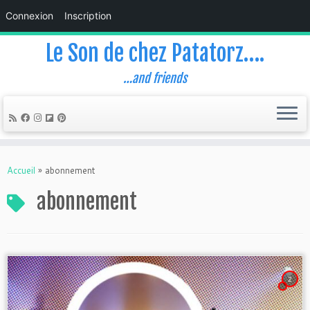
Connexion
Inscription
Le Son de chez Patatorz….
…and friends
Skip
to
Accueil
»
abonnement
content
abonnement
2