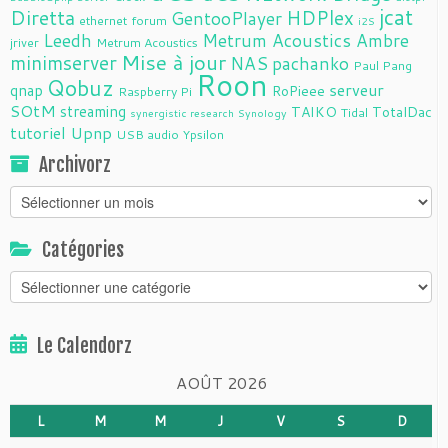
jcat
Diretta
HDPlex
GentooPlayer
ethernet
forum
i2S
Leedh
Metrum Acoustics Ambre
jriver
Metrum Acoustics
Mise à jour
minimserver
NAS
pachanko
Paul Pang
Roon
Qobuz
serveur
qnap
RoPieee
Raspberry Pi
SOtM
streaming
TAIKO
TotalDac
Tidal
synergistic research
Synology
tutoriel
Upnp
USB audio
Ypsilon
Archivorz
Archivorz
Catégories
Catégories
Le Calendorz
AOÛT 2026
L
M
M
J
V
S
D