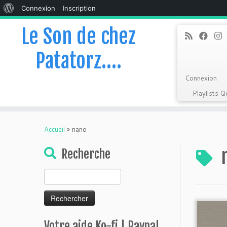
À
Connexion
Inscription
propos
Le Son de chez
de
Patatorz….
WordPress
Connexion
Playlists 
Skip
to
Accueil
»
nano
content
Recherche
Rechercher :
Votre aide Ko-fi | Paypal