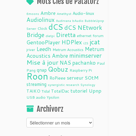
Mots Clés de Patatorz
Ambre
Audio-linux
6moons
Amethyst
Audiolinux
Audirvana
bAudio
BubbleUpnp
dCS
dCS NEtwork
Clock
Server
Bridge
Diretta
ethernet
forum
dietpi
jcat
HDPlex
GentooPlayer
i2S
Leedh
Metrum
jriver
Metrum Acoustics
minimserver
Acoustics Ambre
Mise à jour
NAS
pachanko
Paul
Qobuz
qnap
Pang
Raspberry Pi
Roon
serveur
SOtM
RoPieee
streaming
synergistic research
Synology
tutoriel
Upnp
TAIKO
TotalDac
Tidal
USB audio
Ypsilon
Archivorz
Archivorz