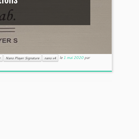
le
1 mai 2020
par
r
Nano Player Signature
nano v4