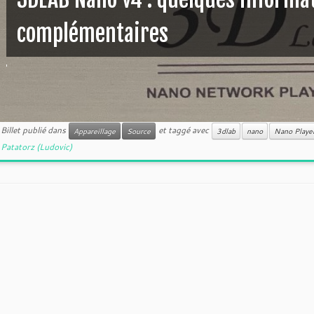
complémentaires
Billet publié dans
et taggé avec
Appareillage
Source
3dlab
nano
Nano Playe
Patatorz (Ludovic)