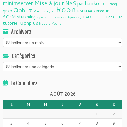
Mise à jour
minimserver
NAS
pachanko
Paul Pang
Roon
Qobuz
serveur
qnap
RoPieee
Raspberry Pi
SOtM
streaming
TAIKO
TotalDac
Tidal
synergistic research
Synology
tutoriel
Upnp
USB audio
Ypsilon
Archivorz
Archivorz
Catégories
Catégories
Le Calendorz
AOÛT 2026
L
M
M
J
V
S
D
1
2
3
4
5
6
7
8
9