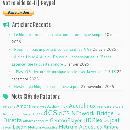
Votre aide Ko-fi | Paypal
Articlorz Récents
Le blog propose une traduction automatique simple
10 mai
2026
Roon : un pas important concernant les NAS
28 avril 2026
Alpine Linux & Audio : Pourquoi l’obsession de la “Basse
Latence” tue la qualité sonore
3 janvier 2026
JPlay iOS : lecture de musique locale avec la version 1.3.15
22
décembre 2025
Gestion du blog et forum : mise à jour
29 novembre 2025
Mots Clés de Patatorz
Audiolinux
Ambre
Audio-linux
6moons
Amethyst
Audirvana
bAudio
dCS
dCS NEtwork Bridge
Clock
BubbleUpnp Server
dietpi
jcat
Diretta
HDPlex
GentooPlayer
ethernet
forum
i2S
Leedh
Metrum Acoustics Ambre
jriver
Metrum Acoustics