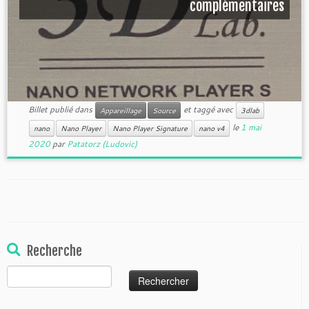
complémentaires
Billet publié dans
et taggé avec
Appareillage
Source
3dlab
le
1 mai
nano
Nano Player
Nano Player Signature
nano v4
2020
par
Patatorz (Ludovic)
Recherche
Rechercher :