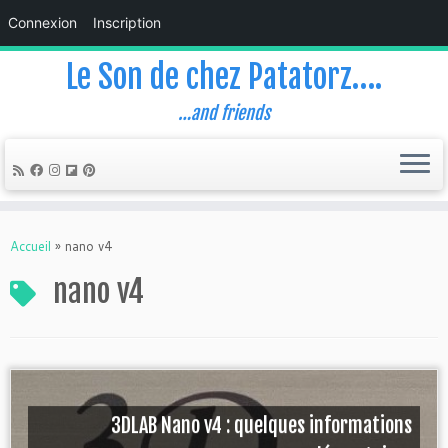
Connexion
Inscription
Le Son de chez Patatorz….
…and friends
Skip
to
Accueil
»
nano v4
content
nano v4
3DLAB Nano v4 : quelques informations