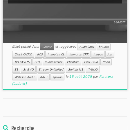
Billet publié dans
et taggé avec
Source
Audiolinux
bAudio
Clock OCXO
dCS
Immotus CL
Immotus CRX
Innuos
jcat
JPLAY iOS
LHY
minimserver
Phantom
Pink Faun
Roon
S1
SI EVO
Stream Unlimited
Switch N1
TAIKO
le
15 août 2025
par
Patatorz
Wattson Audio
XACT
Ypsilon
(Ludovic)
Recherche