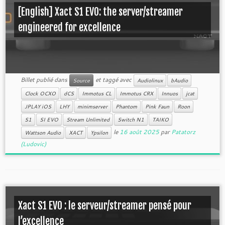
[English] Xact S1 EVO: the server/streamer
engineered for excellence
Billet publié dans
et taggé avec
Source
Audiolinux
bAudio
Clock OCXO
dCS
Immotus CL
Immotus CRX
Innuos
jcat
JPLAY iOS
LHY
minimserver
Phantom
Pink Faun
Roon
S1
SI EVO
Stream Unlimited
Switch N1
TAIKO
le
16 août 2025
par
Patatorz
Wattson Audio
XACT
Ypsilon
(Ludovic)
Xact S1 EVO : le serveur/streamer pensé pour
l’excellence