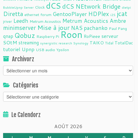
dCS
dCS NEtwork Bridge
Clock
BubbleUpnp Server
dietpi
jcat
Diretta
HDPlex
GentooPlayer
ethernet
forum
i2S
Leedh
Metrum Acoustics Ambre
jriver
Metrum Acoustics
Mise à jour
minimserver
NAS
pachanko
Paul Pang
Roon
Qobuz
serveur
qnap
RoPieee
Raspberry Pi
SOtM
streaming
TAIKO
TotalDac
Tidal
synergistic research
Synology
tutoriel
Upnp
USB audio
Ypsilon
Archivorz
Archivorz
Catégories
Catégories
Le Calendorz
AOÛT 2026